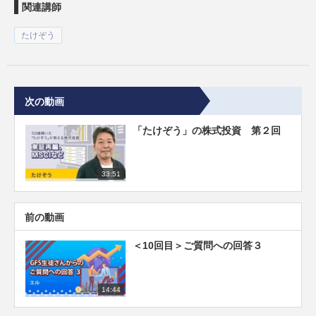
関連講師
たけぞう
次の動画
「たけぞう」の株式投資 第２回
33:51
前の動画
＜10回目＞ご質問への回答３
14:44