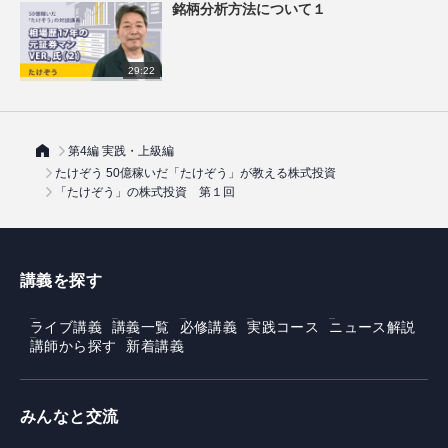
銘柄分析方法について１
29:22
第4編 実践・上級編
たけぞう 50億稼いだ「たけぞう」が教える株式投資
「たけぞう」の株式投資 第１回
講義を探す
ライブ講義
講義一覧
必修講義
実践コース
ニュース解説
講師から探す
新着講義
みんなと交流