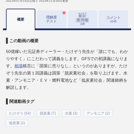
2021年07月14日
公開
2023年11月30日
更新
理解度
コメント
概要
テスト
45
件
3
件
この動画の概要
50億稼いだ元証券ディーラー・たけぞう先生が「誰にでも、わか
りやすく」にこだわって講義をします。GFSでの初講義になりま
す。
相場
格言に「国策に売りなし」というのがありますが、たけ
ぞう先生の第１回講義は国策「脱炭素社会」を取り上げます。水
素・アンモニア・ＥＶ・燃料電池など「低炭素社会」関連銘柄を
解説します。
関連動画タグ
たけぞう (54)
脱炭素 (7)
水素 (3)
アンモニア (2)
低炭素 (1)