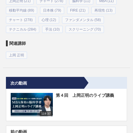
上岡正明 (21)
チャート (278)
脳科学 (11)
MBA (11)
移動平均線 (89)
日本株 (79)
FIRE (21)
再現性 (13)
チャート (278)
心理 (12)
ファンダメンタル (58)
テクニカル (284)
手法 (10)
スクリーニング (70)
関連講師
上岡 正明
次の動画
第４回 上岡正明のライブ講義
118:37
前の動画