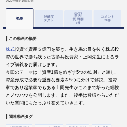
2022年06月16日
公開
理解度
コメント
概要
テスト
28
件
0
件
この動画の概要
株式
投資で資産５億円を築き、生き馬の目を抜く株式投
資の世界で勝ち残った古参兵投資家・上岡先生によるラ
イブ講義をお届けします。
今回のテーマは「資産1億をめざす5つの鉄則」と題し、
資産形成で必要な重要な要素を5つに分けて解説。投資
家であり起業家でもある上岡先生がこれまで培った経験
とノウハウを公開します。また、後半は皆様からいただ
いた質問にもたっぷり答えていきます。
関連動画タグ