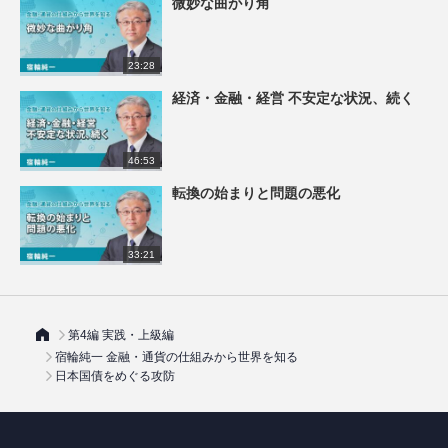
微妙な曲がり角
23:28
経済・金融・経営 不安定な状況、続く
46:53
転換の始まりと問題の悪化
33:21
第4編 実践・上級編
宿輪純一 金融・通貨の仕組みから世界を知る
日本国債をめぐる攻防