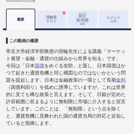
2022年08月10日
公開
理解度
コメント
概要
テスト
22
件
0
件
この動画の概要
帝京大学経済学部教授の宿輪先生による講義「マーケッ
ト展望・金融・通貨の仕組みから世界を知る」です。
今回は「日本
国債
をめぐる攻防」と題し、日本国債はか
つて起きた通貨危機と同じ構図なのではないかという問
題を提起します。日本は金融政策の一環として長期
金利
（国債利回り）を低めに誘導していますが、これは世界
的に見ても稀な政策と言えます。そして、日銀が定めた
許容範囲に収まるように無制限に市場に介入すると宣言
しています。このことは、「無制限」という点を除く
と、通貨危機に見舞われた国の通貨当局の対応と近似し
ていると指摘します。