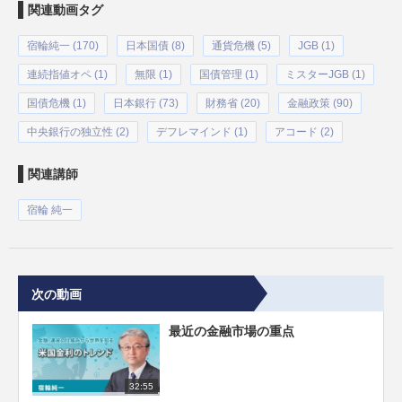
関連動画タグ
宿輪純一 (170)
日本国債 (8)
通貨危機 (5)
JGB (1)
連続指値オペ (1)
無限 (1)
国債管理 (1)
ミスターJGB (1)
国債危機 (1)
日本銀行 (73)
財務省 (20)
金融政策 (90)
中央銀行の独立性 (2)
デフレマインド (1)
アコード (2)
関連講師
宿輪 純一
次の動画
最近の金融市場の重点
32:55