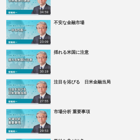
34:59
不安な金融市場
23:09
揺れる米国に注意
30:19
注目を浴びる 日米金融当局
27:55
市場分析 重要事項
29:53