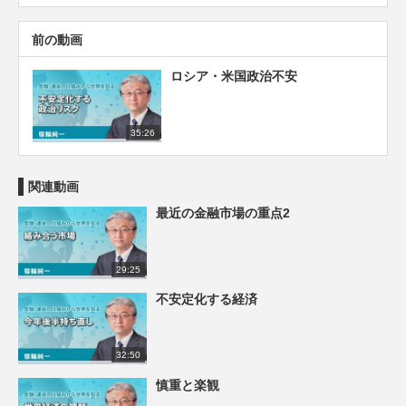
前の動画
ロシア・米国政治不安
35:26
関連動画
最近の金融市場の重点2
29:25
不安定化する経済
32:50
慎重と楽観