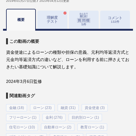
2019年01月27日
公開
2023年04月12日
更新
理解度
コメント
概要
テスト
132
件
5
件
この動画の概要
資金使途によるローンの種類や担保の意義、元利均等返済方式と
元金均等返済方式の違いなど、ローンを利用する前に押さえてお
きたい基礎知識について解説します。
2024年3月6日監修
関連動画タグ
金融 (18)
ローン (23)
融資 (31)
資金使途 (3)
フリーローン (1)
金利 (276)
目的別ローン (1)
住宅ローン (10)
自動車ローン (2)
教育ローン (1)