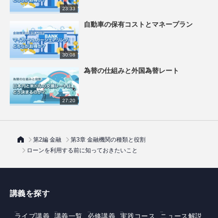
23:33
自動車の保有コストとマネープラン
30:08
為替の仕組みと外国為替レート
27:20
第2編 金融
第3章 金融機関の種類と役割
ローンを利用する前に知っておきたいこと
講義を探す
ライブ講義
講義一覧
必修講義
実践コース
ニュース解説