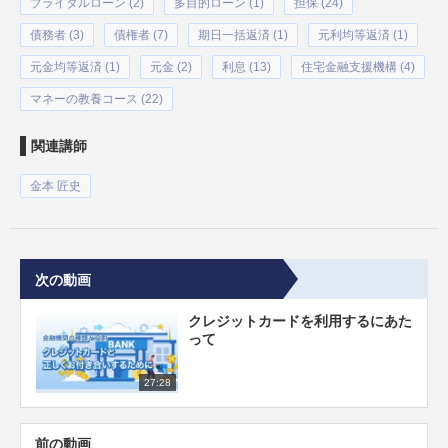
ブライダルローン (2)
多目的ローン (1)
担保 (24)
債務者 (3)
債権者 (7)
期日一括返済 (1)
元利均等返済 (1)
元金均等返済 (1)
元金 (2)
利息 (13)
住宅金融支援機構 (4)
マネーの教養コース (22)
関連講師
金本 匠史
次の動画
クレジットカードを利用するにあた
って
27:28
前の動画