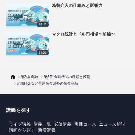
為替介入の仕組みと影響力
21:11
マクロ統計とドル円相場〜前編〜
24:59
第2編 金融
第3章 金融機関の種類と役割
定期預金など普通預金以外の預金商品
講義を探す
ライブ講義
講義一覧
必修講義
実践コース
ニュース解説
講師から探す
新着講義