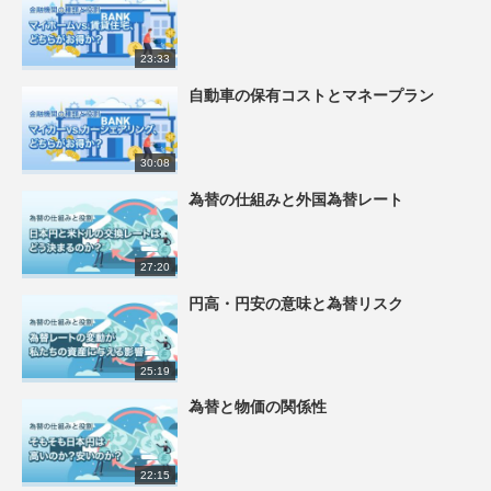
23:33
自動車の保有コストとマネープラン
30:08
為替の仕組みと外国為替レート
27:20
円高・円安の意味と為替リスク
25:19
為替と物価の関係性
22:15