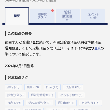
2019年02月28日
公開
2021年06月23日
更新
理解度
コメント
概要
テスト
131
件
4
件
この動画の概要
前回学んだ普通預金に続いて、今回は貯蓄預金や納税準備預金、
通知預金、そして定期預金を取り上げ、それぞれの特徴や
金利
水
準について解説します。
2024年3月6日監修
関連動画タグ
銀行 (73)
預金 (19)
貯金 (17)
預貯金 (21)
貯蓄預金 (2)
通常貯蓄貯金 (1)
ゆうちょ銀行 (6)
金利 (276)
納税準備預金 (2)
通知預金 (1)
定期預金 (16)