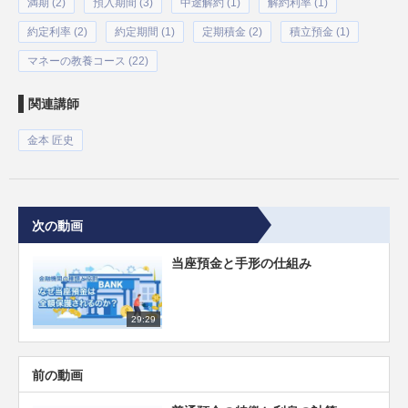
満期 (2)
預入期間 (3)
中途解約 (1)
解約利率 (1)
約定利率 (2)
約定期間 (1)
定期積金 (2)
積立預金 (1)
マネーの教養コース (22)
関連講師
金本 匠史
次の動画
当座預金と手形の仕組み
29:29
前の動画