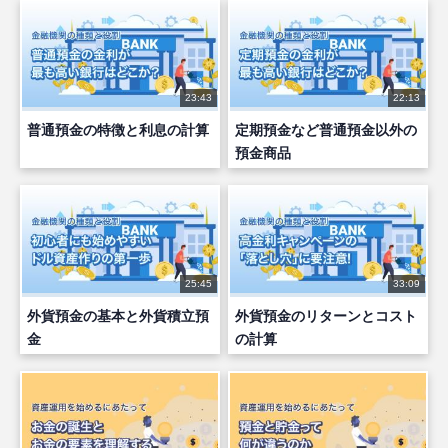
23:43
22:13
普通預金の特徴と利息の計算
定期預金など普通預金以外の
預金商品
25:45
33:09
外貨預金の基本と外貨積立預
外貨預金のリターンとコスト
金
の計算