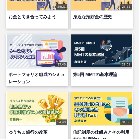
25:31
26:34
お金と向き合ってみよう
身近な預貯金の歴史
35:40
28:51
ポートフォリオ組成のシミュ
第5回 MMTの基本理論
レーション
24:43
31:56
ゆうちょ銀行の改革
信託制度の仕組みとその利用