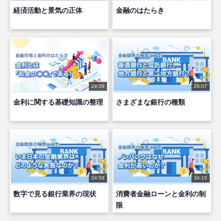
経済活動と景気の正体
金融のはたらき
28:39
26:07
金利に関する基礎知識の整理
さまざまな銀行の種類
24:58
34:15
数字で見る銀行業界の現状
消費者金融ローンと金利の制
限