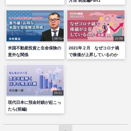
方法 制度編Part1
34:01
22:09
米国不動産投資と生命保険の
2021年２月 なぜコロナ禍
意外な関係
で株価が上昇しているのか
（前編）
25:31
現代日本に預金封鎖が起こっ
たら(前編)