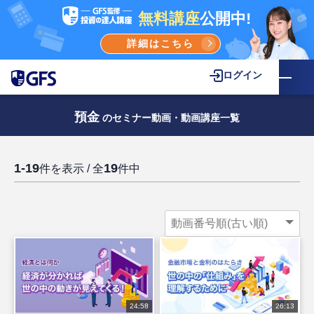
無料講座
公開中!
詳細はこちら
ログイン
預金
のセミナー動画・動画講座一覧
1-19
19
件を表示 / 全
件中
24:58
26:13