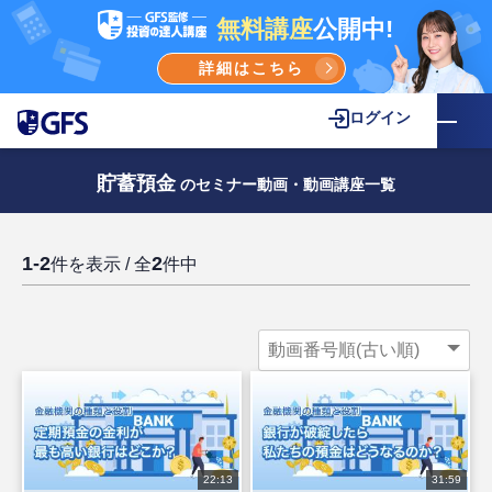
無料講座
公開中!
詳細はこちら
ログイン
貯蓄預金
のセミナー動画・動画講座一覧
1-2
2
件を表示 / 全
件中
22:13
31:59