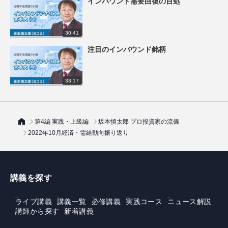
インバウンド需要回復の目処
30:41
注目のインバウンド銘柄
33:17
第4編 実践・上級編
坂本慎太郎 プロ投資家の流儀
2022年10月経済・需給動向振り返り
講義を探す
ライブ講義
講義一覧
必修講義
実践コース
ニュース解説
講師から探す
新着講義