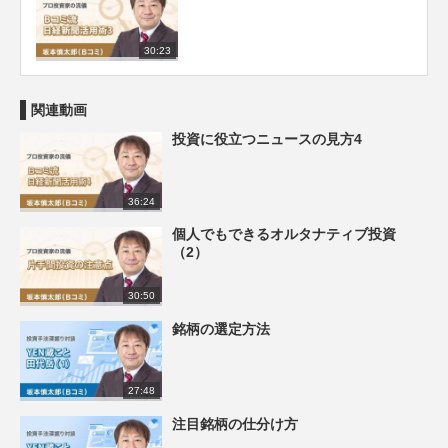
30:23
関連動画
投資に役立つニュースの見方4
36:24
個人でもできるオルタナティブ投資
（2）
30:50
銘柄の選定方法
27:48
注目銘柄の仕分け方