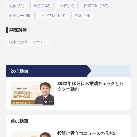
先物 (51)
業績 (133)
分析 (10)
日経平均 (167)
セクター (49)
インフレ (149)
決算 (146)
関連講師
坂本 慎太郎（Ｂコミ）
次の動画
2022年10月日米業績チェックとセ
クター動向
31:03
前の動画
投資に役立つニュースの見方3