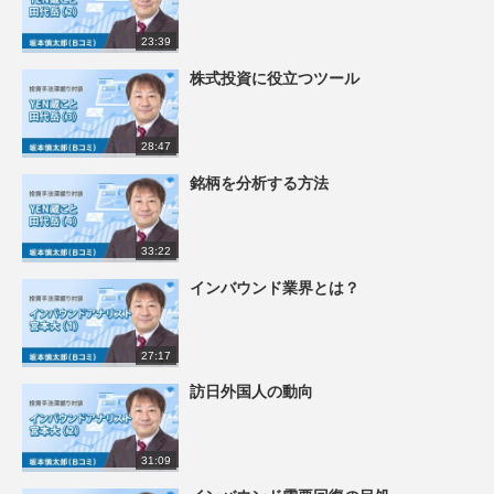
23:39
株式投資に役立つツール
28:47
銘柄を分析する方法
33:22
インバウンド業界とは？
27:17
訪日外国人の動向
31:09