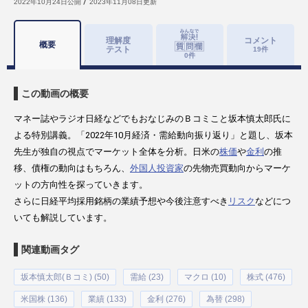
2022年10月24日
公開
2023年11月08日
更新
理解度
コメント
概要
テスト
19
件
0
件
この動画の概要
マネー誌やラジオ日経などでもおなじみのＢコミこと坂本慎太郎氏に
よる特別講義。「2022年10月経済・需給動向振り返り」と題し、坂本
先生が独自の視点でマーケット全体を分析。日米の
株価
や
金利
の推
移、債権の動向はもちろん、
外国人投資家
の先物売買動向からマーケ
ットの方向性を探っていきます。
さらに日経平均採用銘柄の業績予想や今後注意すべき
リスク
などにつ
いても解説しています。
関連動画タグ
坂本慎太郎(Ｂコミ) (50)
需給 (23)
マクロ (10)
株式 (476)
米国株 (136)
業績 (133)
金利 (276)
為替 (298)