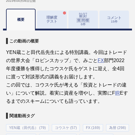
2023年04月06日
公開
理解度
コメント
概要
テスト
15
件
0
件
この動画の概要
YEN蔵こと田代岳先生による特別講義。今回はトレード
の世界大会「ロビンスカップ」で、みごと
FX
部門2022
年度優勝を獲得したコウスケ氏をゲストに迎え、全4回
に渡って対談形式の講義をお届けします。
この回では、コウスケ氏が考える「投資とトレードの違
い」について解説。着実に資産を増やし、実際にF
IR
Eす
るまでのスキームについても語っています。
関連動画タグ
YEN蔵（田代岳） (79)
コウスケ (57)
FX (169)
為替 (298)