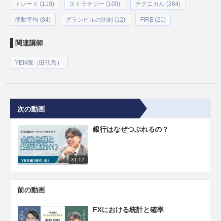
トレード (110)
ストラテジー (100)
テクニカル (284)
移動平均 (84)
グランビルの法則 (12)
FIRE (21)
関連講師
YEN蔵（田代岳）
次の動画
銀行はなぜつぶれるの？
31:12
前の動画
FXにおける統計と確率