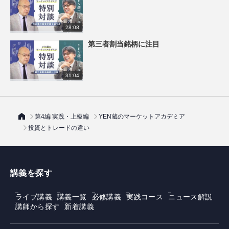
28:08
第三者割当銘柄に注目
31:04
第4編 実践・上級編
YEN蔵のマーケットアカデミア
投資とトレードの違い
講義を探す
ライブ講義
講義一覧
必修講義
実践コース
ニュース解説
講師から探す
新着講義