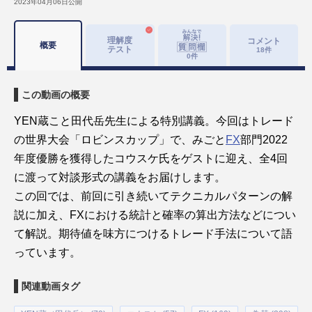
2023年04月06日
公開
理解度
コメント
概要
テスト
18
件
0
件
この動画の概要
YEN蔵こと田代岳先生による特別講義。今回はトレード
の世界大会「ロビンスカップ」で、みごと
FX
部門2022
年度優勝を獲得したコウスケ氏をゲストに迎え、全4回
に渡って対談形式の講義をお届けします。
この回では、前回に引き続いてテクニカルパターンの解
説に加え、FXにおける統計と確率の算出方法などについ
て解説。期待値を味方につけるトレード手法について語
っています。
関連動画タグ