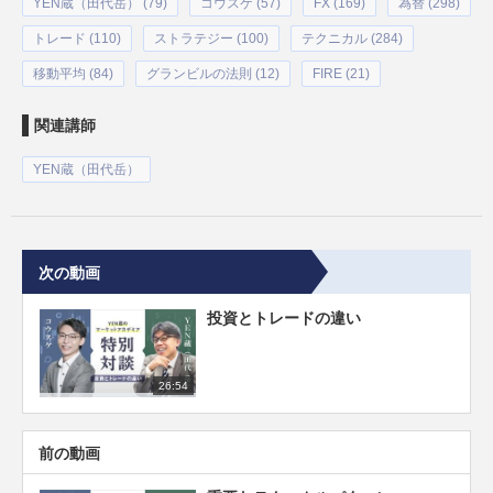
YEN蔵（田代岳） (79)
コウスケ (57)
FX (169)
為替 (298)
トレード (110)
ストラテジー (100)
テクニカル (284)
移動平均 (84)
グランビルの法則 (12)
FIRE (21)
関連講師
YEN蔵（田代岳）
次の動画
投資とトレードの違い
26:54
前の動画