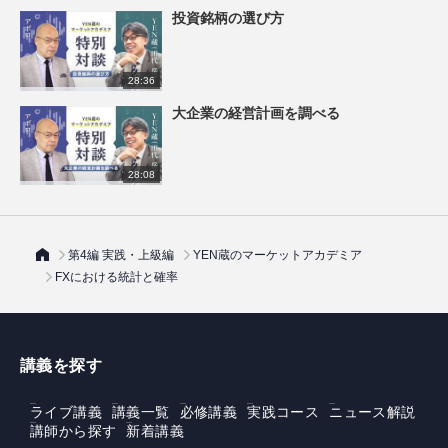
投資銘柄の選び方
28:36
大企業の経営計画を調べる
28:08
第4編 実践・上級編
YEN蔵のマーケットアカデミア
FXにおける統計と確率
講義を探す
ライブ講義
講義一覧
必修講義
実践コース
ニュース解説
講師から探す
新着講義