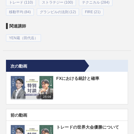
トレード (110)
ストラテジー (100)
テクニカル (284)
移動平均 (84)
グランビルの法則 (12)
FIRE (21)
関連講師
YEN蔵（田代岳）
次の動画
FXにおける統計と確率
25:09
前の動画
トレードの世界大会優勝について