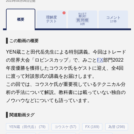
2023年04月06日
公開
理解度
コメント
概要
テスト
17
件
0
件
この動画の概要
YEN蔵こと田代岳先生による特別講義。今回はトレード
の世界大会「ロビンスカップ」で、みごと
FX
部門2022
年度優勝を獲得したコウスケ氏をゲストに迎え、全4回
に渡って対談形式の講義をお届けします。
この回では、コウスケ氏が重要視しているテクニカル分
析の手法について解説。教科書には載っていない独自の
ノウハウなどについても語っています。
関連動画タグ
YEN蔵（田代岳） (79)
コウスケ (57)
FX (169)
為替 (298)