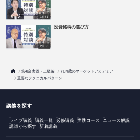
18:51
投資銘柄の選び方
28:36
第4編 実践・上級編
YEN蔵のマーケットアカデミア
重要なテクニカルパターン
講義を探す
ライブ講義
講義一覧
必修講義
実践コース
ニュース解説
講師から探す
新着講義