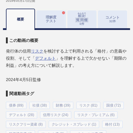
2019年05月17日
公開
理解度
コメント
概要
テスト
32
件
0
件
この動画の概要
発行体の信用
リスク
を検討する上で利用される「格付」の意義や
役割、そして「
デフォルト
」を理解する上で欠かせない「期限の
利益」の考え方について解説します。
2024年4月5日監修
関連動画タグ
債券 (89)
社債 (38)
財務 (39)
リスク (81)
国債 (72)
デフォルト (28)
信用リスク (24)
リスク・プレミアム (6)
リスクフリー資産 (8)
クレジット・スプレッド (1)
格付 (13)