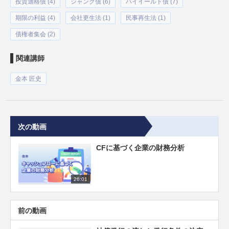
投資適格債 (4)
ジャンク債 (6)
ハイイールド債 (7)
期限の利益 (4)
会社更生法 (1)
民事再生法 (1)
債権者集会 (2)
関連講師
金本 匠史
次の動画
CFに基づく企業の財務分析
26:01
前の動画