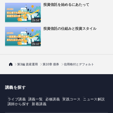
投資信託を始めるにあたって
29:54
投資信託の仕組みと投資スタイル
29:32
第3編 資産運用
第10章 債券
信用格付とデフォルト
講義を探す
ライブ講義
講義一覧
必修講義
実践コース
ニュース解説
講師から探す
新着講義