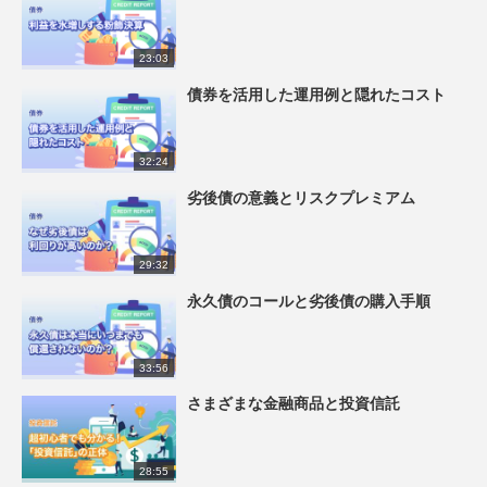
23:03
債券を活用した運用例と隠れたコスト
32:24
劣後債の意義とリスクプレミアム
29:32
永久債のコールと劣後債の購入手順
33:56
さまざまな金融商品と投資信託
28:55