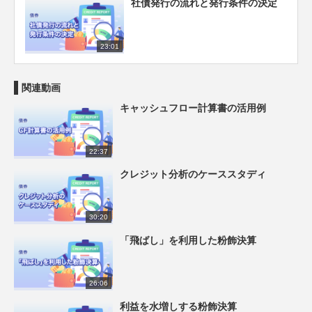
社債発行の流れと発行条件の決定
23:01
関連動画
キャッシュフロー計算書の活用例
22:37
クレジット分析のケーススタディ
30:20
「飛ばし」を利用した粉飾決算
26:06
利益を水増しする粉飾決算