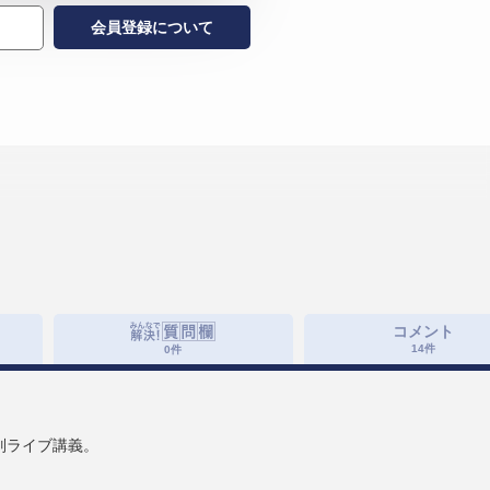
会員登録について
コメント
14
件
0
件
別ライブ講義。