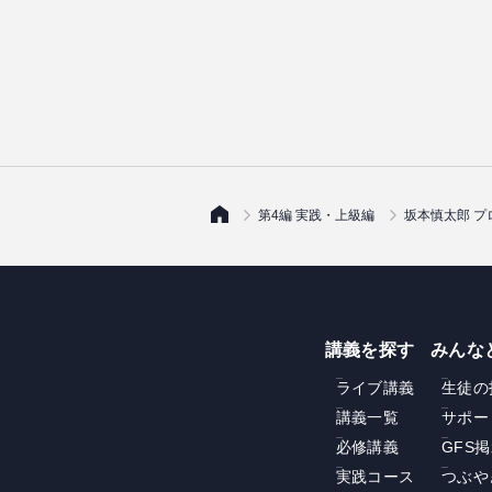
第4編 実践・上級編
坂本慎太郎 プ
講義を探す
みんな
ライブ講義
生徒の
講義一覧
サポー
必修講義
GFS
実践コース
つぶや