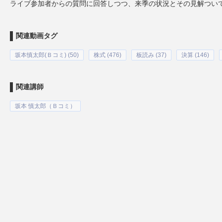
ライブ参加者からの質問に回答しつつ、来季の状況とその見解つい
関連動画タグ
坂本慎太郎(Ｂコミ) (50)
株式 (476)
板読み (37)
決算 (146)
関連講師
坂本 慎太郎（Ｂコミ）