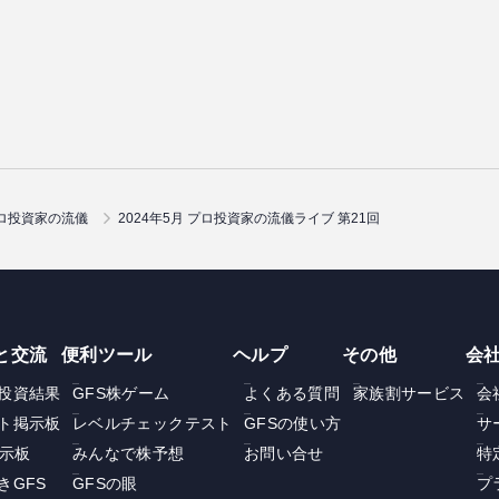
ロ投資家の流儀
2024年5月 プロ投資家の流儀ライブ 第21回
と交流
便利ツール
ヘルプ
その他
会
投資結果
GFS株ゲーム
よくある質問
家族割サービス
会
ト掲示板
レベルチェックテスト
GFSの使い方
サ
掲示板
みんなで株予想
お問い合せ
特
きGFS
GFSの眼
プ