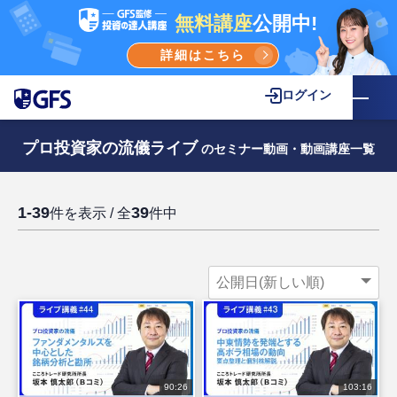
無料講座
公開中!
詳細はこちら
ログイン
プロ投資家の流儀ライブ
のセミナー動画・動画講座一覧
1-39
39
件を表示 / 全
件中
90:26
103:16