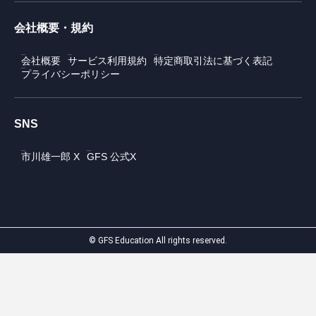
会社概要・規約
会社概要
サービス利用規約
特定商取引法に基づく表記
プライバシーポリシー
SNS
市川雄一郎 X
GFS 公式X
© GFS Education All rights reserved.