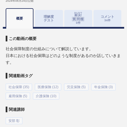
2024年06月24日
公開
理解度
コメント
概要
テスト
34
件
0
件
この動画の概要
社会保障制度の仕組みについて解説しています。
日本における社会保障はどのような制度があるのか話していきま
す。
関連動画タグ
社会保障 (35)
医療保険 (12)
労災保険 (5)
年金保険 (3)
雇用保険 (5)
介護保険 (10)
関連講師
安部 彰