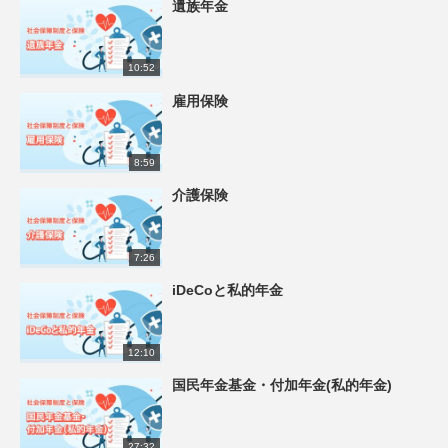
遺族年金
10:52
雇用保険
8:59
介護保険
7:26
iDeCoと私的年金
12:10
国民年金基金・付加年金(私的年金)
27:32