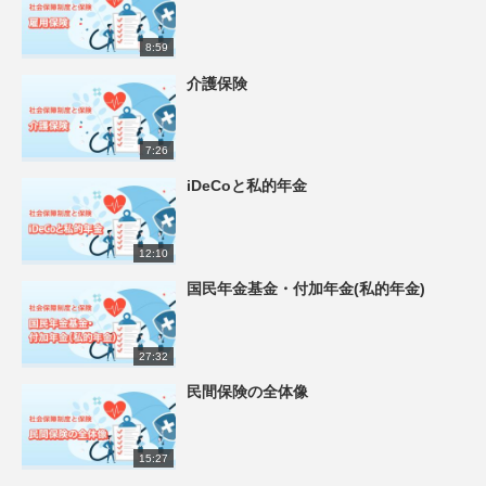
8:59
介護保険
7:26
iDeCoと私的年金
12:10
国民年金基金・付加年金(私的年金)
27:32
民間保険の全体像
15:27