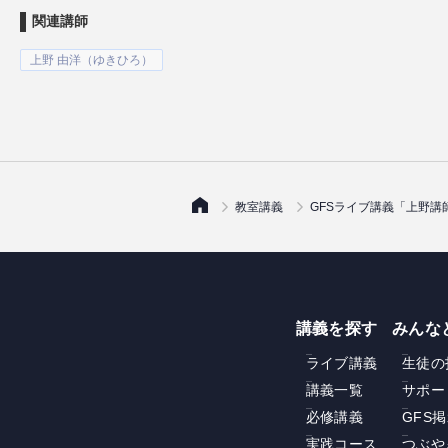
関連講師
上野 由洋（ゆきひろ）
教室講義
GFSライブ講義「上野講
講義を探す
みんな
ライブ講義
生徒の
講義一覧
サポー
必修講義
GFS
実践コース
つぶや