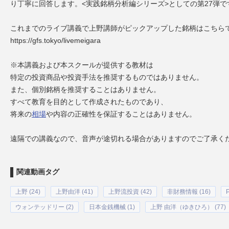
り丁寧に回答します。<実践銘柄分析編シリーズ>としての第27弾で
これまでのライブ講義で上野講師がピックアップした銘柄はこちら
https://gfs.tokyo/livemeigara
※本講義および本スクールが提供する教材は
特定の投資商品や投資手法を推奨するものではありません。
また、個別銘柄を推奨することはありません。
すべて教育を目的として作成されたものであり、
将来の
相場
や内容の正確性を保証することはありません。
遠隔での講義なので、音声が途切れる場合がありますのでご了承く
関連動画タグ
上野 (24)
上野由洋 (41)
上野流投資 (42)
非財務情報 (16)
ウォンテッドリー (2)
日本金銭機械 (1)
上野 由洋（ゆきひろ） (77)