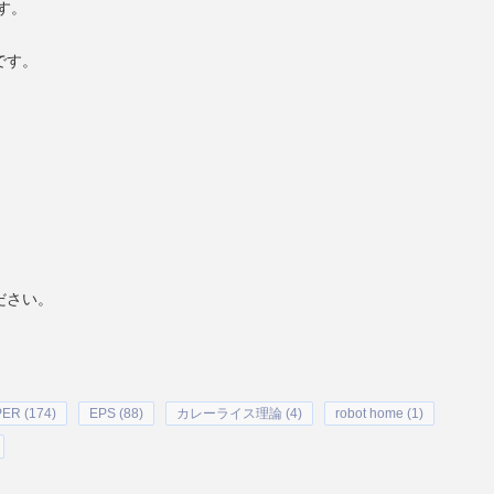
す。
です。
ださい。
PER (174)
EPS (88)
カレーライス理論 (4)
robot home (1)