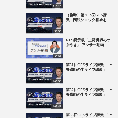
115:10
（臨時）第36.5回GFS講
義 関税ショック相場を上
野講師はどのように動いた
か？
58:36
GFS掲示板「上野講師のつ
ぶやき」 アンサー動画
30:09
第31回GFSライブ講義 「上
野講師の生ライブ講義」
100:38
第32回GFSライブ講義 「上
野講師の生ライブ講義」
101:49
第33回GFSライブ講義 「上