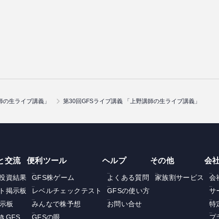
師の生ライブ講義」
第30回GFSライブ講義 「上野講師の生ライブ講義」
と交流
便利ツール
ヘルプ
その他
会
投資結果
GFS株ゲーム
よくある質問
家族割サービス
会
ト掲示板
レベルチェックテスト
GFSの使い方
サ
掲示板
みんなで株予想
お問い合せ
特
きGFS
GFSの眼
プ