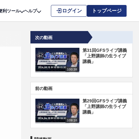
こちら
ログイン
トップページ
便利ツール
ヘルプ
次の動画
第31回GFSライブ講義
「上野講師の生ライブ
講義」
100:38
前の動画
第29回GFSライブ講義
「上野講師の生ライブ
講義」
109:16