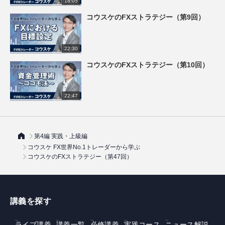
18:05
コウスケのFXストラテジー（第9回）
22:30
コウスケのFXストラテジー（第10回）
22:47
第4編 実践・上級編
コウスケ FX世界No.1トレーダーから学ぶ
コウスケのFXストラテジー（第47回）
講義を探す
ライブ講義
講義一覧
必修講義
実践コース
ニュース解説