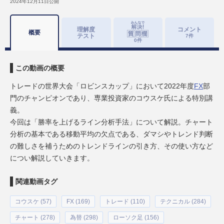
2024年12月11日
公開
理解度
コメント
概要
テスト
7
件
0
件
この動画の概要
トレードの世界大会「ロビンスカップ」において2022年度
FX
部
門のチャンピオンであり、専業投資家のコウスケ氏による特別講
義。
今回は「勝率を上げるライン分析手法」について解説。チャート
分析の基本である移動平均の欠点である、ダマシやトレンド判断
の難しさを補うためのトレンドラインの引き方、その使い方など
につい解説していきます。
関連動画タグ
コウスケ (57)
FX (169)
トレード (110)
テクニカル (284)
チャート (278)
為替 (298)
ローソク足 (156)