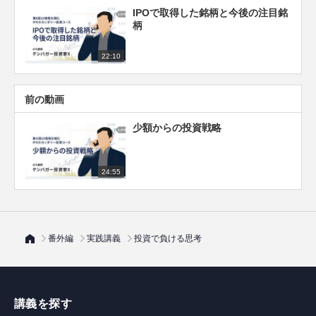
IPOで取得した銘柄と今後の注目銘
柄
22:10
前の動画
少額からの投資戦略
24:55
番外編
実践講義
投資で負ける思考
講義を探す