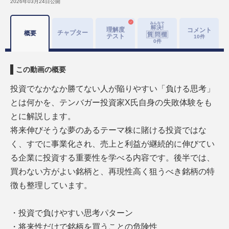
2026年03月24日
公開
理解度
コメント
チャプター
概要
テスト
10
件
0
件
この動画の概要
投資でなかなか勝てない人が陥りやすい「負ける思考」
とは何かを、テンバガー投資家X氏自身の失敗体験をも
とに解説します。
将来伸びそうな夢のあるテーマ株に賭ける投資ではな
く、すでに事業化され、売上と利益が継続的に伸びてい
る企業に投資する重要性を学べる内容です。後半では、
買わない方がよい銘柄と、再現性高く狙うべき銘柄の特
徴も整理しています。
・投資で負けやすい思考パターン
・将来性だけで銘柄を買うことの危険性