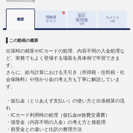
2026年04月15日
公開
理解度
コメント
概要
テスト
2
件
0
件
この動画の概要
出張時の精算やICカードの処理、内容不明の入金処理な
ど、実務でもよく登場する場面を具体例で学習できま
す。
さらに、給与計算における天引き（所得税・住民税・社
会保険料）や預かり金の考え方も丁寧に解説していま
す。
・仮払金（とりあえず支払い）の使い方と出張精算の流
れ
・ICカード利用時の処理（仮払金or旅費交通費）
・借受金（内容不明の入金）の考え方と後処理
・前受金との違いと仕訳の整理方法