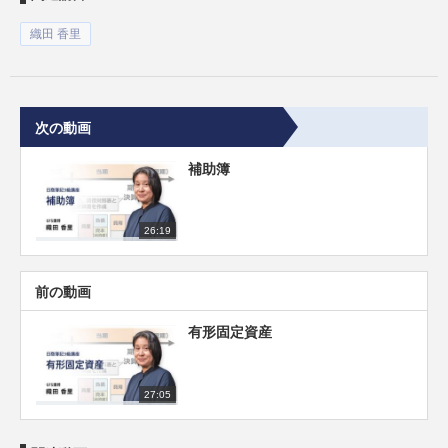
織田 香里
次の動画
補助簿
26:19
前の動画
有形固定資産
27:05