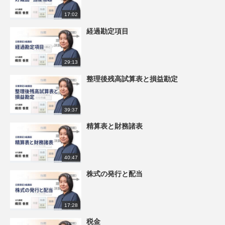
17:02
経過勘定項目
29:13
整理後残高試算表と損益勘定
39:37
精算表と財務諸表
40:47
株式の発行と配当
17:28
税金