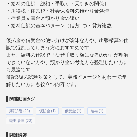
・給料の仕訳（総額・手取り・天引きの関係）
・所得税・住民税・社会保険料の預かり金処理
・従業員立替金と預かり金の違い
・給料仕訳の基本パターン（借方1つ・貸方複数）
仮払金や借受金の使い分けが曖昧な方や、出張精算の仕
訳で混乱してしまう方におすすめです。
また、給料の仕訳で「なぜ手取り額になるのか」が理解
できていない方や、預かり金の考え方を整理したい方に
も最適です。
簿記3級の試験対策として、実務イメージとあわせて理
解したい方にも役立つ内容です。
関連動画タグ
簿記3級 (23)
仮払金 (1)
仮受金 (1)
給与 (1)
織田 香里 (23)
関連講師