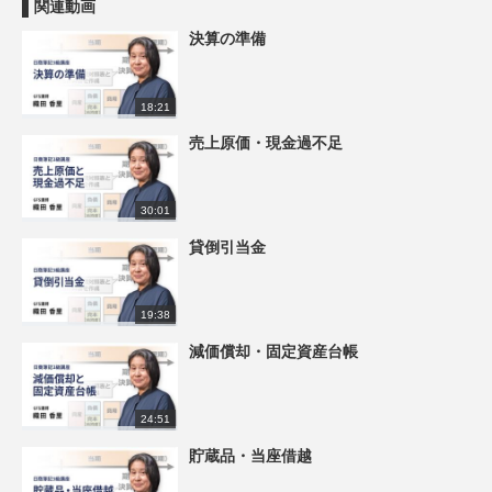
関連動画
決算の準備
18:21
売上原価・現金過不足
30:01
貸倒引当金
19:38
減価償却・固定資産台帳
24:51
貯蔵品・当座借越