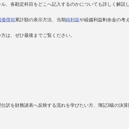
ール、各勘定科目をどこへ記入するのかについても詳しく解説
減価償却
累計額の表示方法、当期
純利益
や繰越利益剰余金の考
い方は、ぜひ最後までご覧ください。
理仕訳を財務諸表へ反映する流れを学びたい方、簿記3級の決算