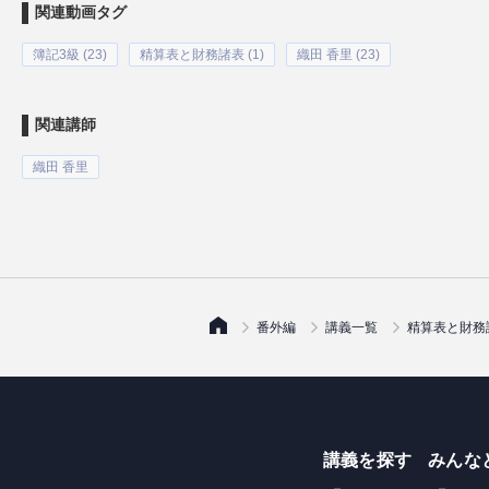
関連動画タグ
簿記3級 (23)
精算表と財務諸表 (1)
織田 香里 (23)
関連講師
織田 香里
番外編
講義一覧
精算表と財務
講義を探す
みんな