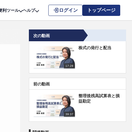
こちら
ログイン
トップページ
便利ツール
ヘルプ
次の動画
株式の発行と配当
17:28
前の動画
整理後残高試算表と損
益勘定
39:37