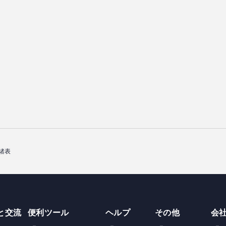
諸表
と交流
便利ツール
ヘルプ
その他
会