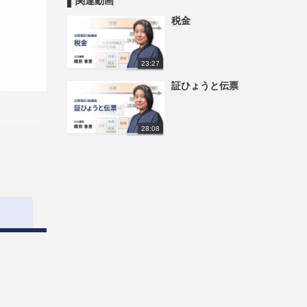
関連動画
税金
23:27
証ひょうと伝票
28:08