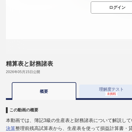
ログイン
精算表と財務諸表
2026年05月15日
公開
理解度
テスト
概要
未挑戦
この動画の概要
本動画では、簿記3級の生産表と財務諸表について解説して
決算
整理前残高試算表から、生産表を使って損益計算書・