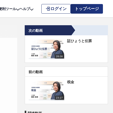
こちら
ログイン
トップページ
便利ツール
ヘルプ
次の動画
証ひょうと伝票
28:08
前の動画
税金
23:27