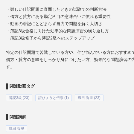
・難しい仕訳問題に直面したときの試験での判断方法
・借方と貸方にある勘定科目の意味合いに慣れる重要性
・動画の暗記にとどまらず自力で問題を解く大切さ
・簿記3級合格に向けた効率的な問題演習の繰り返し方
・簿記3級修了から簿記2級へのステップアップ
特定の仕訳問題で苦戦している方や、伸び悩んでいる方におすすめ
借方・貸方の意味をしっかり身につけたい方、効果的な問題演習の
す。
関連動画タグ
簿記3級 (23)
証ひょうと伝票 (1)
織田 香里 (23)
関連講師
織田 香里