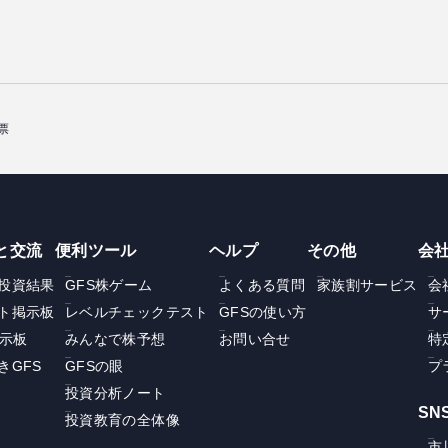
票
と交流
便利ツール
ヘルプ
その他
会
投資結果
GFS株ゲーム
よくある質問
家族割サービス
会
ト掲示板
レベルチェックテスト
GFSの使い方
サ
掲示板
みんなで株予想
お問い合せ
特
きGFS
GFSの眼
プ
投資分析ノート
SN
投資教育の全体像
市