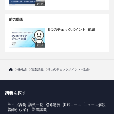
14:44
前の動画
8つのチェックポイント -前編-
41:13
番外編
実践講義
8つのチェックポイント -後編-
講義を探す
ライブ講義
講義一覧
必修講義
実践コース
ニュース解説
講師から探す
新着講義