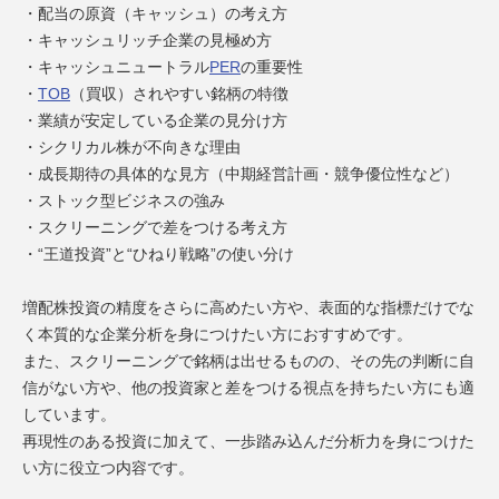
・配当の原資（キャッシュ）の考え方
・キャッシュリッチ企業の見極め方
・キャッシュニュートラル
PER
の重要性
・
TOB
（買収）されやすい銘柄の特徴
・業績が安定している企業の見分け方
・シクリカル株が不向きな理由
・成長期待の具体的な見方（中期経営計画・競争優位性など）
・ストック型ビジネスの強み
・スクリーニングで差をつける考え方
・“王道投資”と“ひねり戦略”の使い分け
増配株投資の精度をさらに高めたい方や、表面的な指標だけでな
く本質的な企業分析を身につけたい方におすすめです。
また、スクリーニングで銘柄は出せるものの、その先の判断に自
信がない方や、他の投資家と差をつける視点を持ちたい方にも適
しています。
再現性のある投資に加えて、一歩踏み込んだ分析力を身につけた
い方に役立つ内容です。