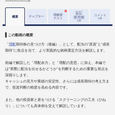
2026年04月26日
公開
理解度
コメント
チャプター
概要
テスト
6
件
1
件
この動画の概要
「
増配
期待株の見つけ方（後編）」として、配当の“原資”と“成長
期待”に焦点を当て、より実践的な銘柄選定方法を解説します。
前編で解説した「増配余力」と「増配の意思」に加え、本編で
は“実際に配当を出せるかどうか”を判断するための重要な視点を
深掘りします。
キャッシュの見方や業績の安定性、さらには成長期待の考え方ま
で、投資判断の精度を高める内容です。
また、他の投資家と差をつける「スクリーニングの工夫（ひね
り）」についても具体例を交えて解説しています。