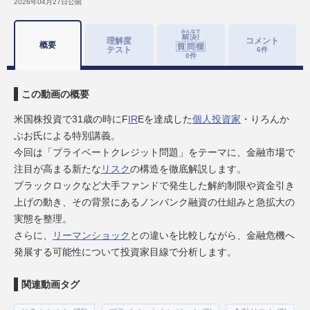
2026年04月27日
公開
理解度
コメント
概要
テスト
6
件
0
件
この動画の概要
米国株投資で31歳の時にF
IR
Eを達成した
個人投資家
・りろんか
ぶお氏による特別講義。
今回は「プライベートクレジット問題」をテーマに、金融市場で
注目が高まる新たな
リスク
の構造を徹底解説します。
ブラックロックなど大手ファンドで発生した解約制限や資金引き
上げの動き、その背景にあるノンバンク融資の仕組みと急拡大の
実態を整理。
さらに、
リーマンショック
との違いを比較しながら、金融危機へ
発展する可能性について投資家目線で分析します。
関連動画タグ