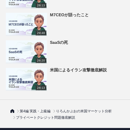
28:13
M7CEOが語ったこと
29:48
SaaSの死
26:20
米国によるイラン攻撃徹底解説
28:13
第4編 実践・上級編
りろんかぶおの米国マーケット分析
プライベートクレジット問題徹底解説