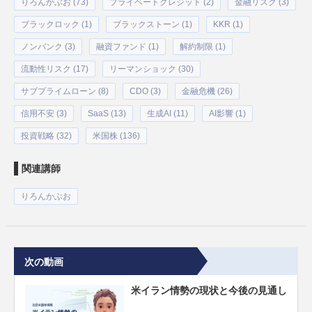
りろんかぶお (73)
プライベートクレジット (2)
金融リスク (3)
ブラックロック (1)
ブラックストーン (1)
KKR (1)
ノンバンク (3)
融資ファンド (1)
解約制限 (1)
流動性リスク (17)
リーマンショック (30)
サブプライムローン (8)
CDO (3)
金融危機 (26)
信用不安 (3)
SaaS (13)
生成AI (11)
AI影響 (1)
投資戦略 (32)
米国株 (136)
関連講師
りろんかぶお
次の動画
米イラン情勢の現状と今後の見通し