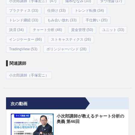
小次郎講師（手塚宏ニ） (47)
陽和ななみ (33)
ダウ理論 (17)
プラクティス (33)
仕掛け (33)
トレンド転換 (34)
トレンド継続 (33)
もみ合い放れ (33)
手仕舞い (35)
決済 (34)
チャート分析 (46)
資金管理 (50)
ユニット (33)
インジケーター (86)
ストキャスティクス (26)
TradingView (53)
ボリンジャーバンド (28)
関連講師
小次郎講師（手塚宏ニ）
次の動画
小次郎講師が教えるチャート分析の
奥義 第46回
94:50