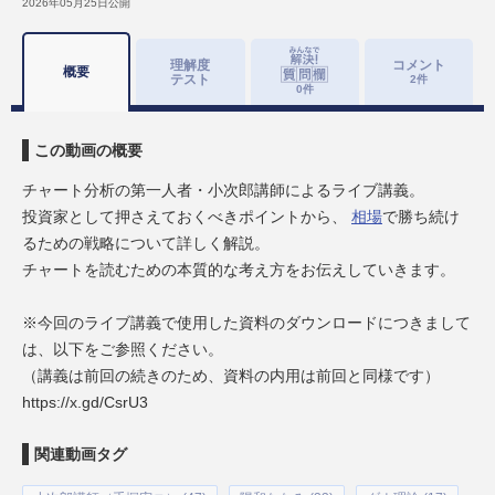
2026年05月25日
公開
理解度
コメント
概要
テスト
2
件
0
件
この動画の概要
チャート分析の第一人者・小次郎講師によるライブ講義。
投資家として押さえておくべきポイントから、
相場
で勝ち続け
るための戦略について詳しく解説。
チャートを読むための本質的な考え方をお伝えしていきます。
※今回のライブ講義で使用した資料のダウンロードにつきまして
は、以下をご参照ください。
（講義は前回の続きのため、資料の内用は前回と同様です）
https://x.gd/CsrU3
関連動画タグ