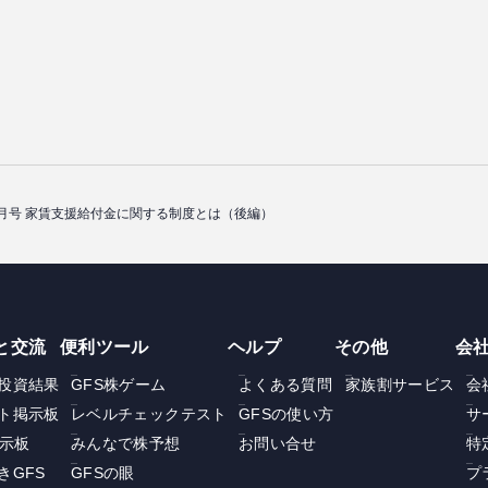
年7月号 家賃支援給付金に関する制度とは（後編）
と交流
便利ツール
ヘルプ
その他
会
投資結果
GFS株ゲーム
よくある質問
家族割サービス
会
ト掲示板
レベルチェックテスト
GFSの使い方
サ
掲示板
みんなで株予想
お問い合せ
特
きGFS
GFSの眼
プ