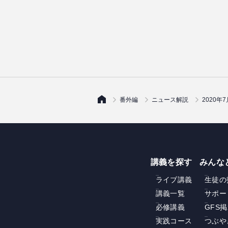
番外編
ニュース解説
2020
講義を探す
みんな
ライブ講義
生徒の
講義一覧
サポー
必修講義
GFS
実践コース
つぶや