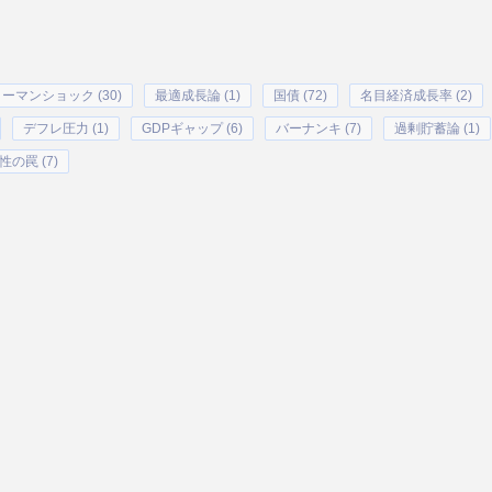
ーマンショック (30)
最適成長論 (1)
国債 (72)
名目経済成長率 (2)
デフレ圧力 (1)
GDPギャップ (6)
バーナンキ (7)
過剰貯蓄論 (1)
性の罠 (7)