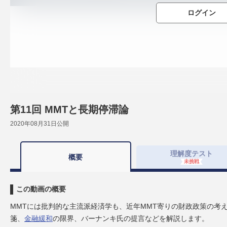
ログイン
第11回 MMTと長期停滞論
2020年08月31日
公開
理解度
テスト
概要
未挑戦
この動画の概要
MMTには批判的な主流派経済学も、近年MMT寄りの財政政策の考
箋、
金融緩和
の限界、バーナンキ氏の提言などを解説します。