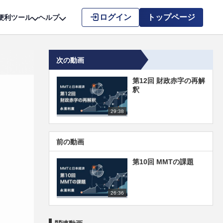
こちら
ログイン
トップページ
便利ツール
ヘルプ
次の動画
第12回 財政赤字の再解
釈
29:38
前の動画
第10回 MMTの課題
26:36