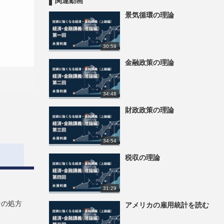
関連動画
景気循環の理論
30:59
金融政策の理論
34:48
財政政策の理論
34:54
税収の理論
31:29
その処方
アメリカの雇用統計を読む