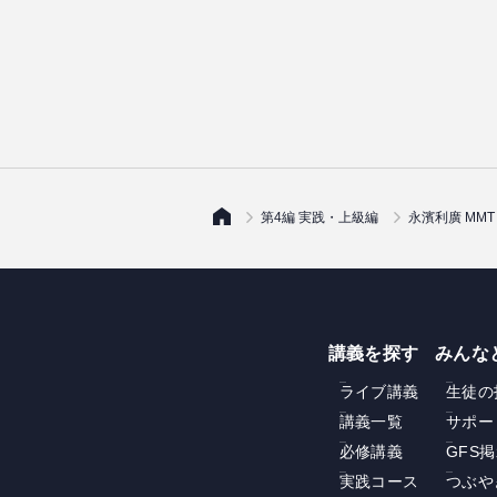
第4編 実践・上級編
永濱利廣 MM
講義を探す
みんな
ライブ講義
生徒の
講義一覧
サポー
必修講義
GFS
実践コース
つぶや