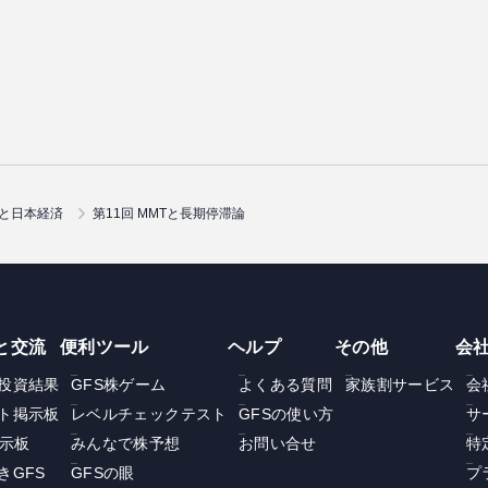
Tと日本経済
第11回 MMTと長期停滞論
と交流
便利ツール
ヘルプ
その他
会
投資結果
GFS株ゲーム
よくある質問
家族割サービス
会
ト掲示板
レベルチェックテスト
GFSの使い方
サ
掲示板
みんなで株予想
お問い合せ
特
きGFS
GFSの眼
プ