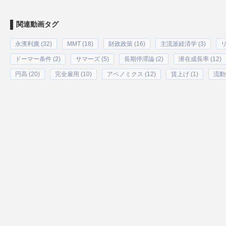
関連動画タグ
永濱利廣 (32)
MMT (18)
財政政策 (16)
主流派経済学 (3)
リ
ドーマー条件 (2)
サマーズ (5)
長期停滞論 (2)
潜在成長率 (12)
円高 (20)
完全雇用 (10)
アベノミクス (12)
賃上げ (1)
流動