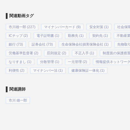
関連動画タグ
市川雄一郎 (227)
マイナンバーカード (9)
安全対策 (1)
社会保障 
ICチップ (2)
電子証明書 (1)
勤務先 (1)
契約先 (1)
不動産業者
銀行 (73)
証券会社 (73)
生命保険会社損害保険会社 (1)
先物取引
労働基準監督署 (2)
罰則規定 (2)
不正入手 (1)
制度面の保護措置 
なりすまし (1)
分散管理 (1)
一元管理 (2)
情報提供ネットワークシ
利便性 (2)
マイナンバー法 (1)
健康保険証一体化 (1)
関連講師
市川 雄一郎