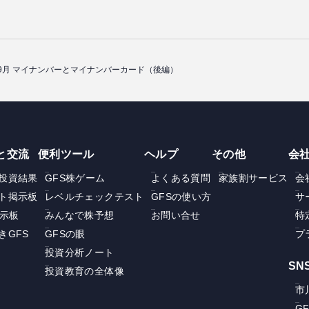
年09月 マイナンバーとマイナンバーカード（後編）
と交流
便利ツール
ヘルプ
その他
会
投資結果
GFS株ゲーム
よくある質問
家族割サービス
会
ト掲示板
レベルチェックテスト
GFSの使い方
サ
掲示板
みんなで株予想
お問い合せ
特
きGFS
GFSの眼
プ
投資分析ノート
SN
投資教育の全体像
市
G