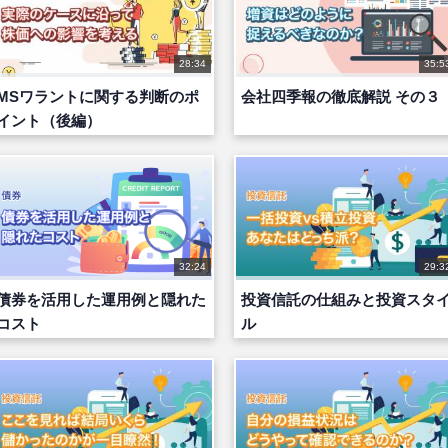
28:34
35:5
MSワラントに関する判断のポ
会社四季報の徹底解説 その３
イント（後編）
32:24
29:3
債券を活用した運用例と隠れた
投資信託の仕組みと投資スタ
コスト
ル