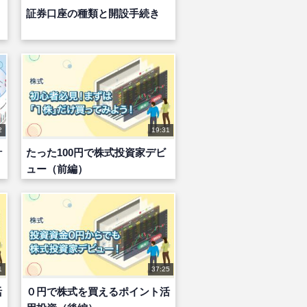
証券口座の種類と開設手続き
2
19:31
計
たった100円で株式投資家デビ
ュー（前編）
1
37:25
活
０円で株式を買えるポイント活