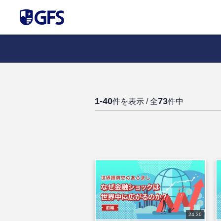
1-40
73
件を表示 / 全
件中
24:30