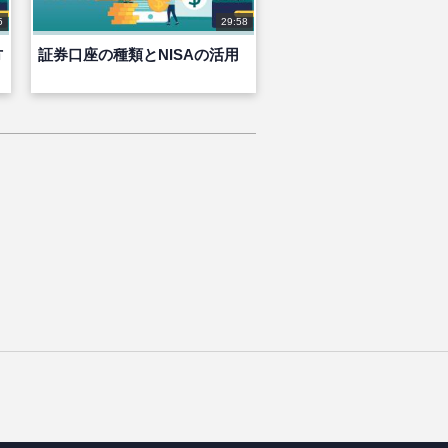
5
29:58
方
証券口座の種類とNISAの活用