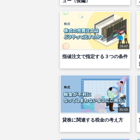
ュー（後編）
28:47
指値注文で指定する３つの条件
30:03
貸株に関連する税金の考え方