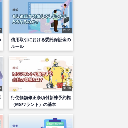
7
28:51
の
信用取引における委託保証金の
ルール
6
34:59
影
行使価額修正条項付新株予約権
（MSワラント）の基本