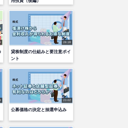
用投資（後編）
4
28:18
の
貸株制度の仕組みと要注意ポイ
ント
3
23:02
公募価格の決定と抽選申込み