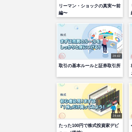
リーマン・ショックの真実〜前
編〜
28:42
取引の基本ルールと証券取引所
29:44
たった100円で株式投資家デビ