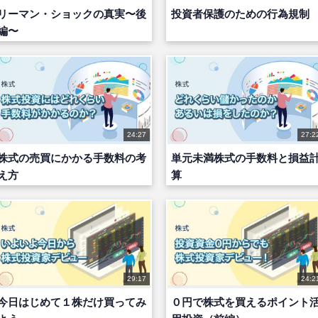
リーマン・ショックの真実〜後
投資者保護のための行為規制
編〜
24:27
27:2
株式の売買にかかる手数料の考
単元未満株式の手数料と損益
え方
算
29:17
24:2
今日はじめて１株だけ買ってみ
０円で株式を買えるポイント