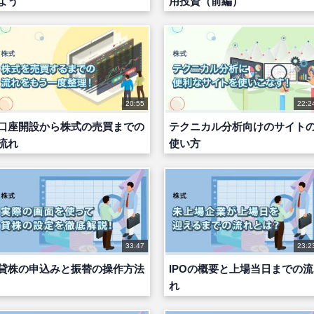
よう
用投資（前編）
20:55
22:2
口座開設から株式の売買までの
テクニカル分析向けのサイト
流れ
使い方
33:47
23:2
貸株の申込みと振替の操作方法
IPOの概要と上場当日までの流
れ