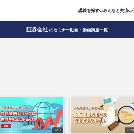
詳細は
無料講座
公開中!
講義を探す
みんなと交流
証券会社
のセミナー動画・動画講座一覧
25:16
25:5