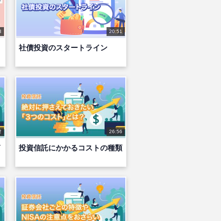
3
20:51
社債投資のスタートライン
2
26:56
イ
投資信託にかかるコストの種類