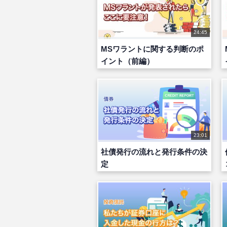
24:45
MSワラントに関する判断のポ
イント（前編）
23:01
社債発行の流れと発行条件の決
定