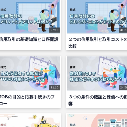
27:13
31:2
信用取引の基礎知識と口座開設
２つの信用取引と取引コスト
比較
31:10
24:5
TOBの目的と応募手続きのフ
３つの条件の確認と株価への
ロー
響