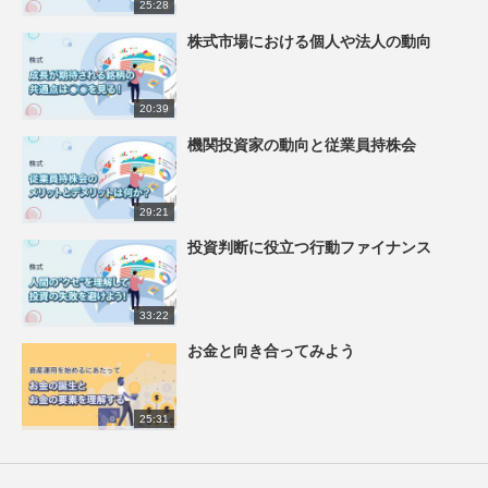
25:28
株式市場における個人や法人の動向
20:39
機関投資家の動向と従業員持株会
29:21
投資判断に役立つ行動ファイナンス
33:22
お金と向き合ってみよう
25:31