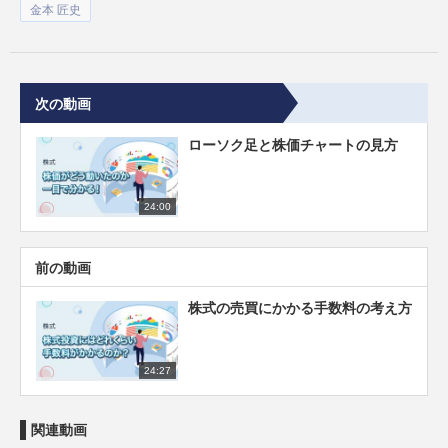
金本 匠史
次の動画
ローソク足と株価チャートの見方
24:00
前の動画
株式の売買にかかる手数料の考え方
24:27
関連動画