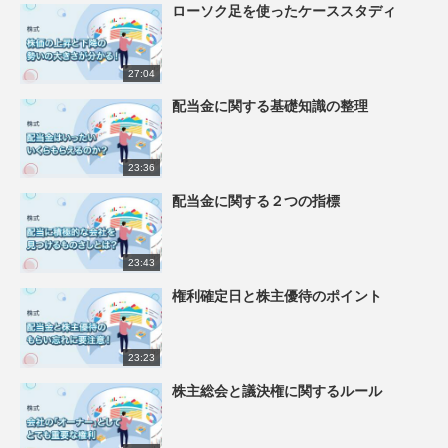
ローソク足を使ったケーススタディ
27:04
配当金に関する基礎知識の整理
23:36
配当金に関する２つの指標
23:43
権利確定日と株主優待のポイント
23:23
株主総会と議決権に関するルール