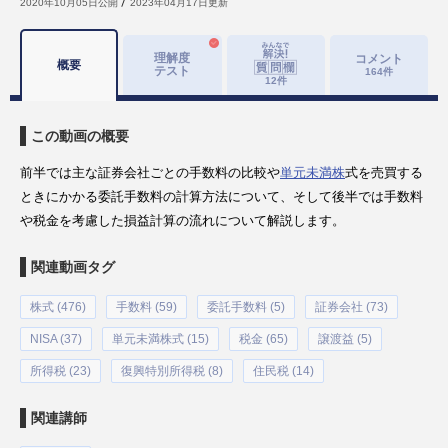
2020年10月05日
公開
2023年04月17日
更新
理解度
コメント
概要
テスト
164
件
12
件
この動画の概要
前半では主な証券会社ごとの手数料の比較や
単元未満株
式を売買する
ときにかかる委託手数料の計算方法について、そして後半では手数料
や税金を考慮した損益計算の流れについて解説します。
関連動画タグ
株式 (476)
手数料 (59)
委託手数料 (5)
証券会社 (73)
NISA (37)
単元未満株式 (15)
税金 (65)
譲渡益 (5)
所得税 (23)
復興特別所得税 (8)
住民税 (14)
関連講師