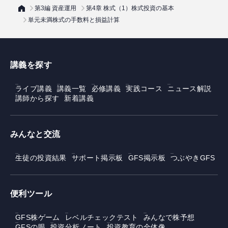
第3編 資産運用
第4章 株式（1）株式投資の基本
単元未満株式の手数料と損益計算
講義を探す
ライブ講義
講義一覧
必修講義
実践コース
ニュース解説
講師から探す
新着講義
みんなと交流
生徒の投資結果
サポート掲示板
GFS掲示板
つぶやきGFS
便利ツール
GFS株ゲーム
レベルチェックテスト
みんなで株予想
GFSの眼
投資分析ノート
投資教育の全体像