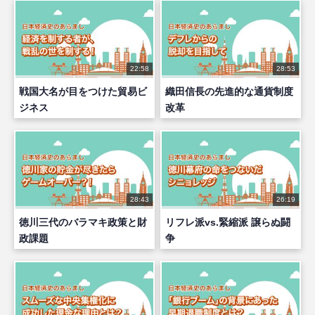
22:58
28:53
戦国大名が目をつけた貿易ビ
織田信長の先進的な通貨制度
ジネス
改革
28:43
26:19
徳川三代のバラマキ政策と財
リフレ派vs.緊縮派 譲らぬ闘
政課題
争