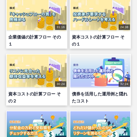
31:16
24:38
企業価値の計算フロー その
資本コストの計算フロー そ
１
の１
30:24
32:24
資本コストの計算フロー そ
債券を活用した運用例と隠れ
の２
たコスト