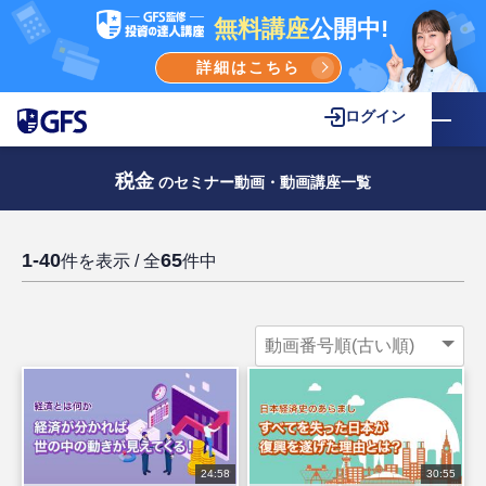
無料講座
公開中!
詳細はこちら
ログイン
税金
のセミナー動画・動画講座一覧
1-40
65
件を表示 / 全
件中
24:58
30:55