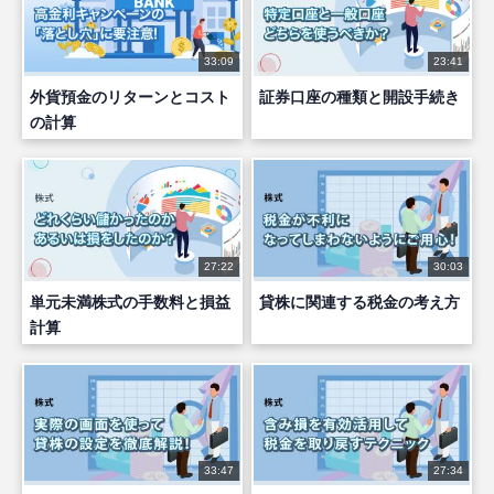
33:09
23:41
外貨預金のリターンとコスト
証券口座の種類と開設手続き
の計算
27:22
30:03
単元未満株式の手数料と損益
貸株に関連する税金の考え方
計算
33:47
27:34