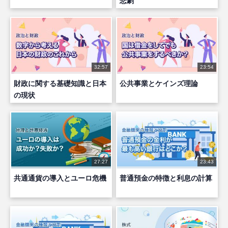
悲劇
32:57
23:54
財政に関する基礎知識と日本
公共事業とケインズ理論
の現状
27:27
23:43
共通通貨の導入とユーロ危機
普通預金の特徴と利息の計算