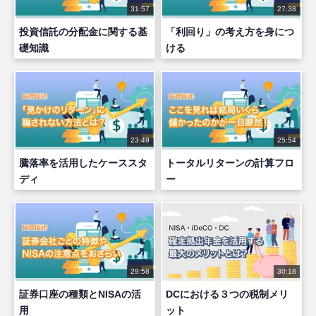
31:57
27:38
投資信託の分配金に関する基
「利回り」の考え方を身につ
礎知識
ける
23:49
25:54
騰落率を活用したケーススタ
トータルリターンの計算フロ
ディ
ー
29:58
30:18
証券口座の種類とNISAの活
DCにおける３つの税制メリ
用
ット