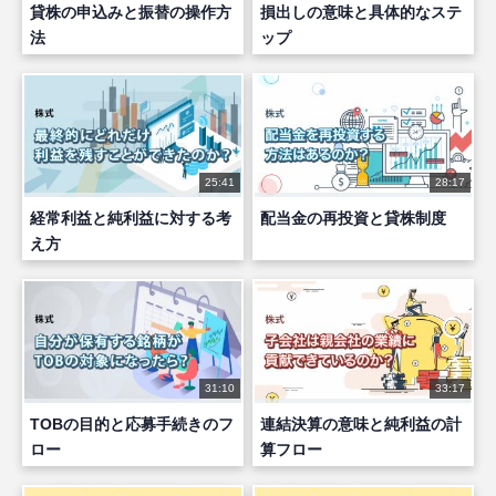
貸株の申込みと振替の操作方
損出しの意味と具体的なステ
法
ップ
25:41
28:17
経常利益と純利益に対する考
配当金の再投資と貸株制度
え方
31:10
33:17
TOBの目的と応募手続きのフ
連結決算の意味と純利益の計
ロー
算フロー