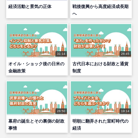
経済活動と景気の正体
戦後復興から高度経済成長期
へ
31:14
26:45
オイル・ショック後の日米の
古代日本における財政と通貨
金融政策
制度
26:50
19:14
幕府の誕生とその裏側の財政
明朝に翻弄された室町時代の
事情
経済