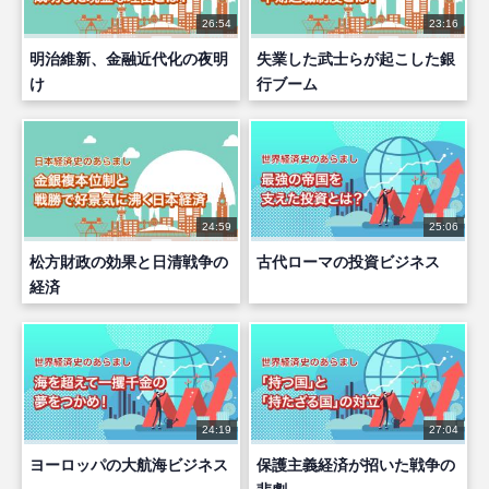
26:54
23:16
明治維新、金融近代化の夜明
失業した武士らが起こした銀
け
行ブーム
24:59
25:06
松方財政の効果と日清戦争の
古代ローマの投資ビジネス
経済
24:19
27:04
ヨーロッパの大航海ビジネス
保護主義経済が招いた戦争の