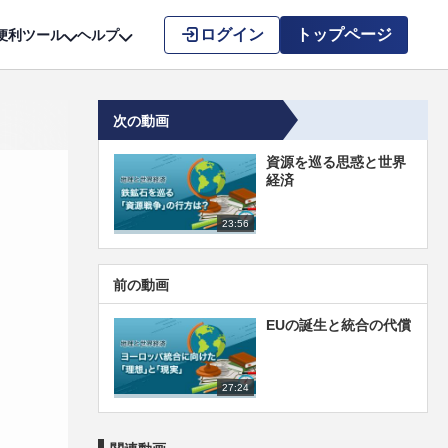
こちら
ログイン
トップページ
便利ツール
ヘルプ
次の動画
資源を巡る思惑と世界
経済
23:56
前の動画
EUの誕生と統合の代償
27:24