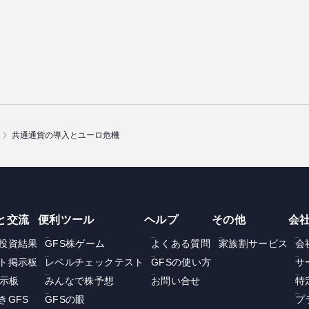
共通通貨の導入とユーロ危機
と交流
便利ツール
ヘルプ
その他
会
投資結果
GFS株ゲーム
よくある質問
家族割サービス
会
ト掲示板
レベルチェックテスト
GFSの使い方
サ
掲示板
みんなで株予想
お問い合せ
特
きGFS
GFSの眼
プ