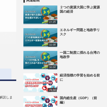
関連動画
２つの資源大国に学ぶ資源
国の経済
27:25
エネルギー問題と地政学リ
スク
32:08
一国二制度に揺れる台湾の
地政学
30:04
経済指標の学習を始める前
に
29:54
解説しま
国内総生産（GDP）（前
編）