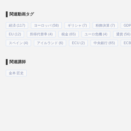
関連動画タグ
経済 (117)
ヨーロッパ (58)
ギリシャ (7)
粉飾決算 (7)
GDP
EU (12)
所得代替率 (4)
税金 (65)
ユーロ危機 (4)
通貨 (56)
スペイン (4)
アイルランド (6)
ECU (2)
中央銀行 (65)
ECB 
関連講師
金本 匠史