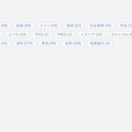
 (68)
財政 (58)
ドイツ (24)
政府 (22)
社会保障 (35)
年金 (2
ユーロ (24)
PIGS (2)
PIIGS (2)
イタリア (10)
ポルトガル (6
(43)
金利 (276)
景気 (59)
為替 (298)
発券銀行 (3)