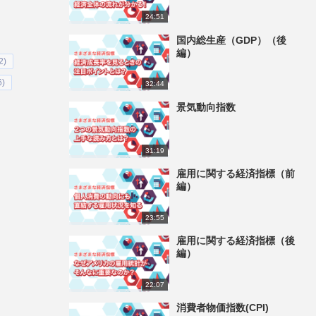
24:51
国内総生産（GDP）（後
編）
2)
)
32:44
景気動向指数
31:19
雇用に関する経済指標（前
編）
23:55
雇用に関する経済指標（後
編）
22:07
消費者物価指数(CPI)