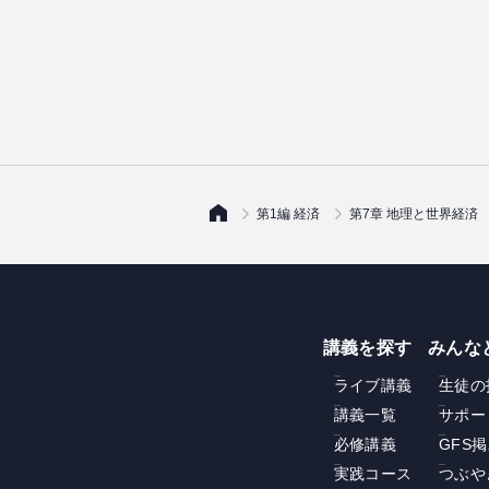
第1編 経済
第7章 地理と世界経済
講義を探す
みんな
ライブ講義
生徒の
講義一覧
サポー
必修講義
GFS
実践コース
つぶや