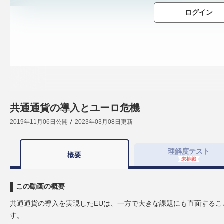
ログイン
共通通貨の導入とユーロ危機
2019年11月06日
公開
2023年03月08日
更新
理解度
テスト
概要
未挑戦
この動画の概要
共通通貨の導入を実現したEUは、一方で大きな課題にも直面するこ
す。