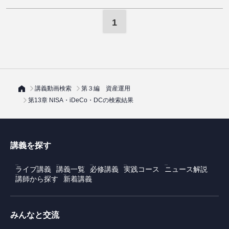
1
講義動画検索
第３編 資産運用
第13章 NISA・iDeCo・DCの検索結果
講義を探す
ライブ講義
講義一覧
必修講義
実践コース
ニュース解説
講師から探す
新着講義
みんなと交流