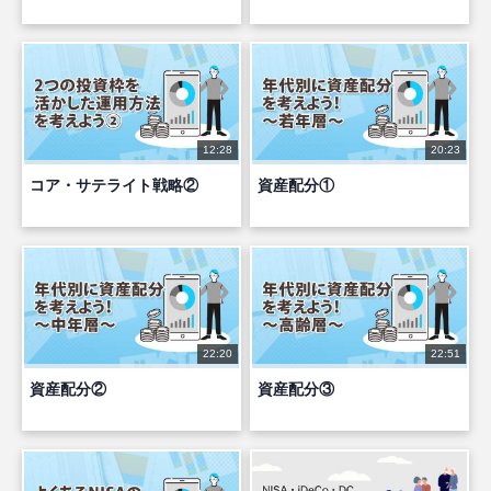
12:28
20:23
コア・サテライト戦略②
資産配分①
22:20
22:51
資産配分②
資産配分③