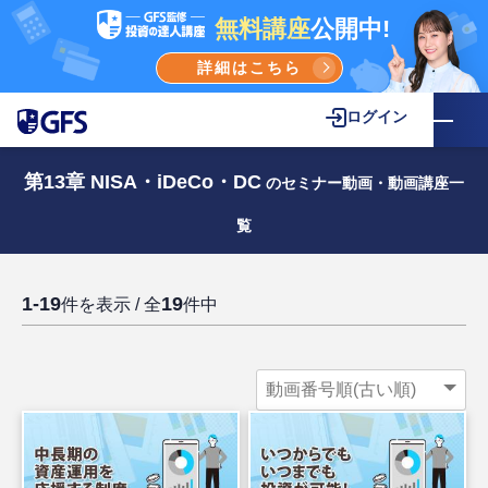
無料講座
公開中!
詳細はこちら
ログイン
第13章 NISA・iDeCo・DC
のセミナー動画・動画講座一
覧
1-19
19
件を表示 / 全
件中