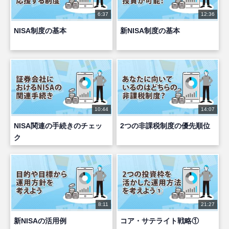
6:37
12:36
NISA制度の基本
新NISA制度の基本
10:44
14:07
NISA関連の手続きのチェッ
2つの非課税制度の優先順位
ク
8:11
21:27
新NISAの活用例
コア・サテライト戦略①