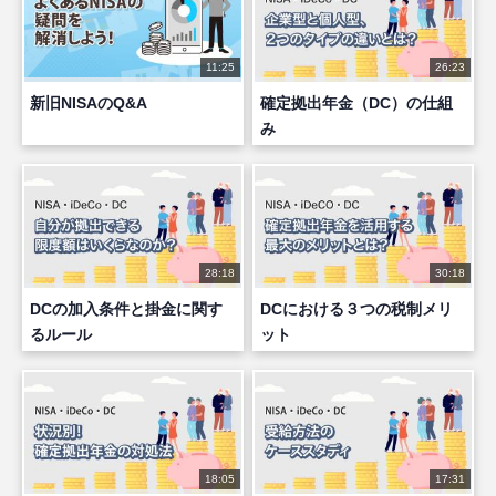
11:25
26:23
新旧NISAのQ&A
確定拠出年金（DC）の仕組
み
28:18
30:18
DCの加入条件と掛金に関す
DCにおける３つの税制メリ
るルール
ット
18:05
17:31