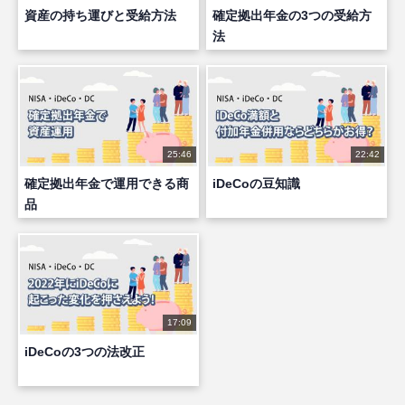
資産の持ち運びと受給方法
確定拠出年金の3つの受給方
法
25:46
22:42
確定拠出年金で運用できる商
iDeCoの豆知識
品
17:09
iDeCoの3つの法改正