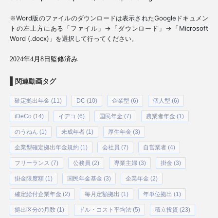
Word
Google
※
版のファイルのダウンロードは表示された
ドキュメン
→
→
Microsoft
トの左上方にある「ファイル」
「ダウンロード」
「
Word (.docx)
」を選択して行ってください。
2024年4月8日監修済み
関連動画タグ
確定拠出年金 (11)
DC (10)
企業型 (6)
個人型 (6)
iDeCo (14)
イデコ (6)
国民年金 (7)
農業者年金 (1)
のうねん (1)
未成年者 (1)
厚生年金 (3)
企業型確定拠出年金規約 (1)
会社員 (7)
自営業者 (4)
フリーランス (7)
公務員 (2)
専業主婦 (3)
掛金 (3)
掛金限度額 (1)
国民年金基金 (3)
企業年金 (2)
確定給付企業年金 (2)
毎月定額拠出 (1)
年単位拠出 (1)
拠出区分の月数 (1)
ドル・コスト平均法 (5)
積立投資 (23)