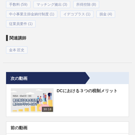
手数料 (59)
マッチング拠出 (3)
所得控除 (8)
中小事業主掛金納付制度 (1)
イデコプラス (1)
損金 (4)
従業員要件 (1)
関連講師
金本 匠史
次の動画
DCにおける３つの税制メリット
30:18
前の動画