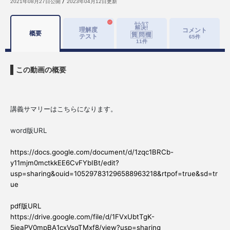
2021年08月27日
公開
2023年04月12日
更新
理解度
コメント
概要
テスト
65
件
11
件
この動画の概要
講義サマリーはこちらになります。
word
URL
版
https://docs.google.com/document/d/1zqc1BRCb-
y11mjm0mctkkEE6CvFYbIBt/edit?
usp=sharing&ouid=105297831296588963218&rtpof=true&sd=tr
ue
pdf
URL
版
https://drive.google.com/file/d/1FVxUbtTgK-
5ieaPV0mpBA1cxVsqTMxf8/view?usp=sharing