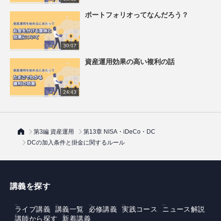
ポートフォリオってなんだろう？
30:07
資産運用効果の高い複利の話
24:43
第3編 資産運用
第13章 NISA・iDeCo・DC
DCの加入条件と掛金に関するルール
講義を探す
ライブ講義
講義一覧
必修講義
実践コース
ニュース解説
講師から探す
新着講義