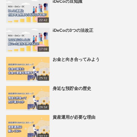
iDeCoの豆知識
22:42
iDeCoの3つの法改正
17:09
お金と向き合ってみよう
25:31
身近な預貯金の歴史
26:34
資産運用が必要な理由
32:12