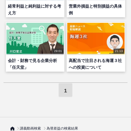
経常利益と純利益に対する考
営業外損益と特別損益の具体
え方
例
29:01
21:13
会計・財務で見る企業分析
高配当で注目される海運３社
「任天堂」
への投資について
1
講義動画検索
為替差益の検索結果