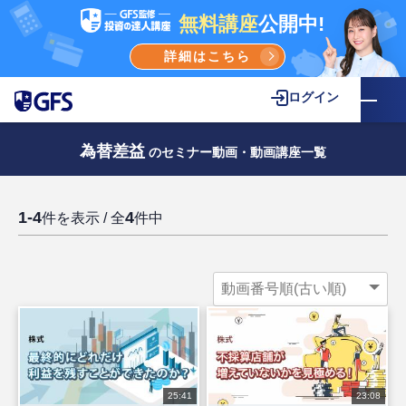
無料講座
公開中!
詳細はこちら
ログイン
為替差益
のセミナー動画・動画講座一覧
1-4
4
件を表示 / 全
件中
25:41
23:08