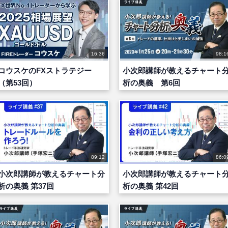
16:36
98:1
コウスケのFXストラテジー
小次郎講師が教えるチャート
（第53回）
析の奥義 第6回
89:12
86:0
小次郎講師が教えるチャート分
小次郎講師が教えるチャート
析の奥義 第37回
析の奥義 第42回