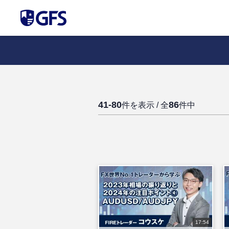
41-80
86
件を表示 / 全
件中
17:54