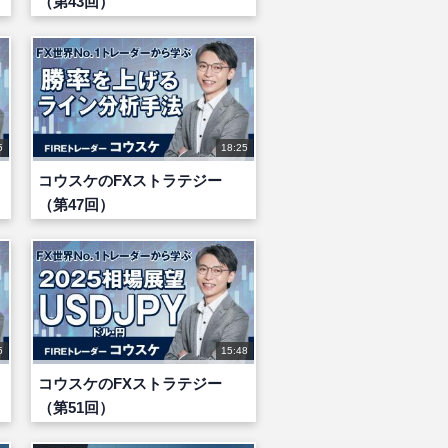
（第43回）
5
18:25
コウスケのFXストラテジー
（第47回）
5
15:48
コウスケのFXストラテジー
（第51回）