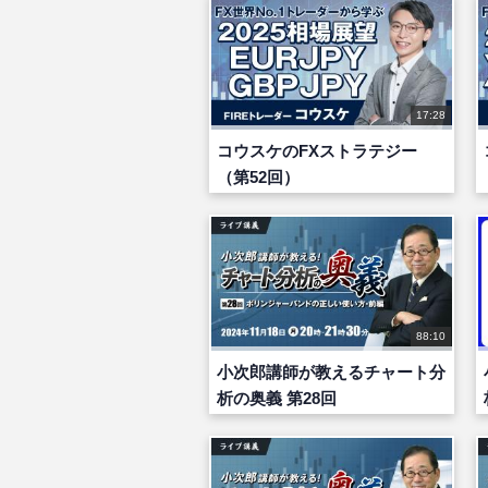
17:28
コウスケのFXストラテジー
（第52回）
88:10
小次郎講師が教えるチャート分
析の奥義 第28回