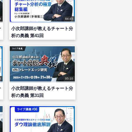
9
84:45
分
小次郎講師が教えるチャート分
析の奥義 第41回
6
95:10
分
小次郎講師が教えるチャート分
析の奥義 第31回