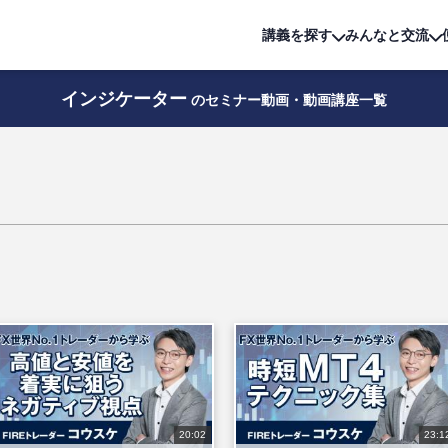
詳細は
無料講座
公開中!
講義を探す
みんなと交流
インジケーター
のセミナー動画・動画講座一覧
20:02
23:1