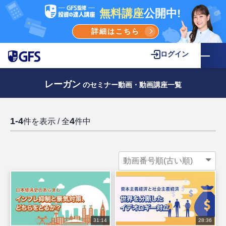
無料講座
公開中!
詳細はこちら
ログイン
レーガン
のセミナー動画・動画講座一覧
1-4
4
件を表示 / 全
件中
31:14
28:36