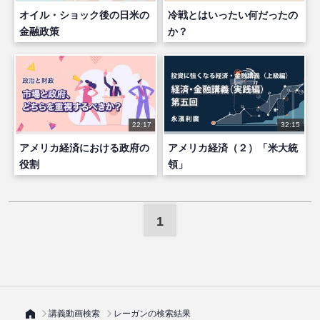
オイル・ショック後の日米の
冷戦とはいったい何だったの
金融政策
か？
22:17
32:15
アメリカ経済における政府の
アメリカ経済（２）「米大統
役割
領」
1
講義動画検索
レーガンの検索結果