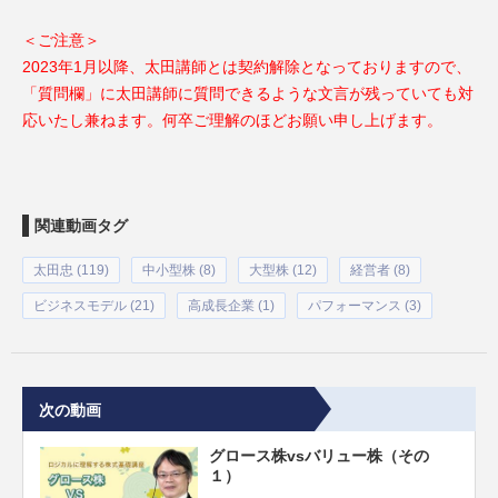
＜ご注意＞
2023年1月以降、太田講師とは契約解除となっておりますので、
「質問欄」に太田講師に質問できるような文言が残っていても対
応いたし兼ねます。何卒ご理解のほどお願い申し上げます。
関連動画タグ
太田忠 (119)
中小型株 (8)
大型株 (12)
経営者 (8)
ビジネスモデル (21)
高成長企業 (1)
パフォーマンス (3)
次の動画
グロース株vsバリュー株（その
１）