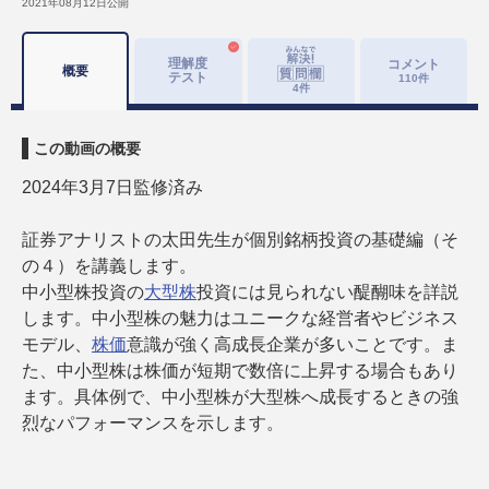
2021年08月12日
公開
理解度
コメント
概要
テスト
110
件
4
件
この動画の概要
2024年3月7日監修済み
証券アナリストの太田先生が個別銘柄投資の基礎編（そ
の４）を講義します。
中小型株投資の
大型株
投資には見られない醍醐味を詳説
します。中小型株の魅力はユニークな経営者やビジネス
モデル、
株価
意識が強く高成長企業が多いことです。ま
た、中小型株は株価が短期で数倍に上昇する場合もあり
ます。具体例で、中小型株が大型株へ成長するときの強
烈なパフォーマンスを示します。