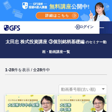
無料講座
公開中!
詳細はこちら
ログイン
太田忠 株式投資講座 ③個別銘柄基礎編
のセミナー動
画・動画講座一覧
1-28
28
件を表示 / 全
件中