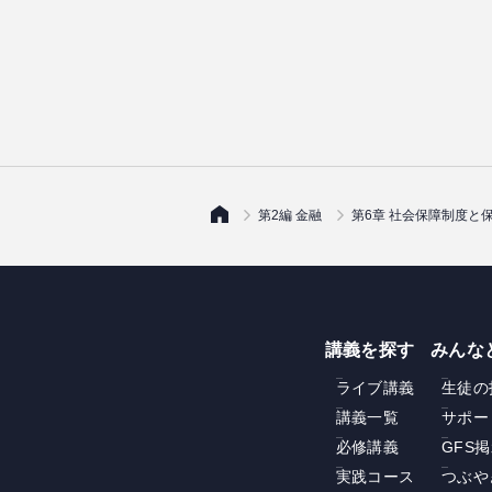
第2編 金融
第6章 社会保障制度と
講義を探す
みんな
ライブ講義
生徒の
講義一覧
サポー
必修講義
GFS
実践コース
つぶや