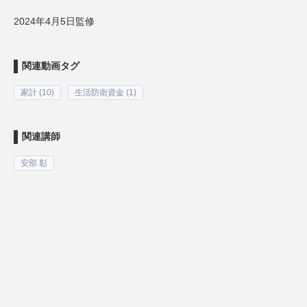
2024年4月5日監修
関連動画タグ
家計 (10)
生活防衛資金 (1)
関連講師
安部 彰