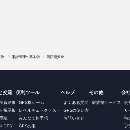
保険
家計管理の基本② 生活防衛資金
と交流
便利ツール
ヘルプ
その他
会
投資結果
GFS株ゲーム
よくある質問
家族割サービス
会
ト掲示板
レベルチェックテスト
GFSの使い方
サ
掲示板
みんなで株予想
お問い合せ
特
きGFS
GFSの眼
プ