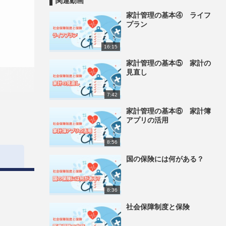
関連動画
家計管理の基本④ ライフ
プラン
16:15
家計管理の基本⑤ 家計の
見直し
7:42
家計管理の基本⑥ 家計簿
アプリの活用
8:56
国の保険には何がある？
8:36
社会保障制度と保険