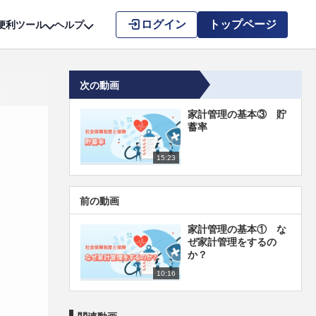
こちら
ログイン
トップページ
便利ツール
ヘルプ
次の動画
家計管理の基本③ 貯
蓄率
15:23
前の動画
家計管理の基本① な
ぜ家計管理をするの
か？
10:16