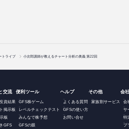
ートライブ
小次郎講師が教えるチャート分析の奥義 第22回
と交流
便利ツール
ヘルプ
その他
会
投資結果
GFS株ゲーム
よくある質問
家族割サービス
会
ト掲示板
レベルチェックテスト
GFSの使い方
サ
掲示板
みんなで株予想
お問い合せ
特
きGFS
GFSの眼
プ