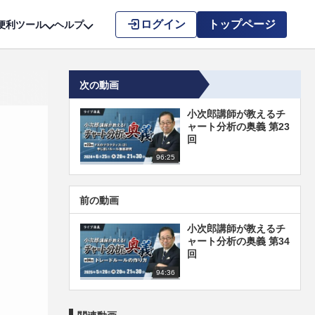
こちら
ログイン
トップページ
便利ツール
ヘルプ
次の動画
小次郎講師が教えるチ
ャート分析の奥義 第23
回
96:25
前の動画
小次郎講師が教えるチ
ャート分析の奥義 第34
回
94:36