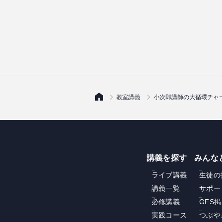
教室講義
小次郎講師の大循環チャ
講義を探す
みんな
ライブ講義
生徒の
講義一覧
サポー
必修講義
GFS
実践コース
つぶや