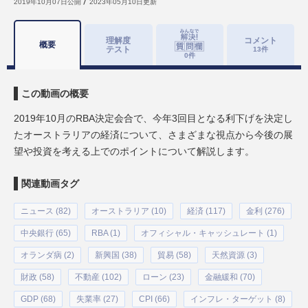
2019年10月07日
公開
2023年05月10日
更新
理解度
コメント
概要
テスト
13
件
0
件
この動画の概要
2019年10月のRBA決定会合で、今年3回目となる利下げを決定し
たオーストラリアの経済について、さまざまな視点から今後の展
望や投資を考える上でのポイントについて解説します。
関連動画タグ
ニュース (82)
オーストラリア (10)
経済 (117)
金利 (276)
中央銀行 (65)
RBA (1)
オフィシャル・キャッシュレート (1)
オランダ病 (2)
新興国 (38)
貿易 (58)
天然資源 (3)
財政 (58)
不動産 (102)
ローン (23)
金融緩和 (70)
GDP (68)
失業率 (27)
CPI (66)
インフレ・ターゲット (8)