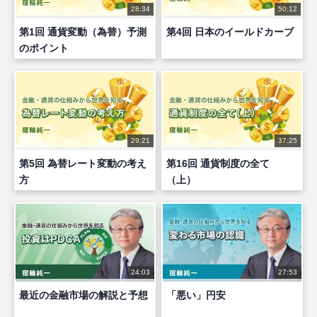
28:34
50:12
第1回 通貨変動（為替）予測
第4回 日本のイールドカーブ
のポイント
29:21
37:25
第5回 為替レート変動の考え
第16回 通貨制度の全て
方
（上）
24:03
27:53
最近の金融市場の解説と予想
「悪い」円安