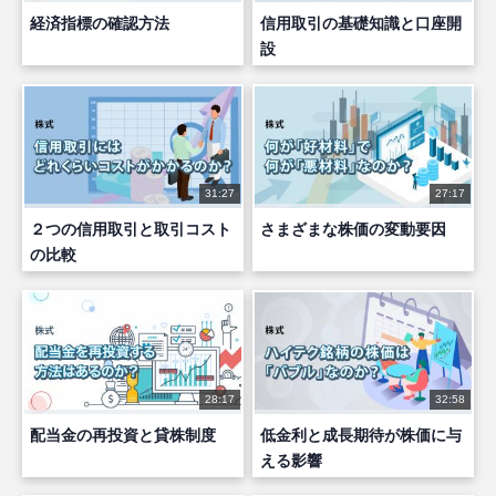
経済指標の確認方法
信用取引の基礎知識と口座開
設
31:27
27:17
２つの信用取引と取引コスト
さまざまな株価の変動要因
の比較
28:17
32:58
配当金の再投資と貸株制度
低金利と成長期待が株価に与
える影響