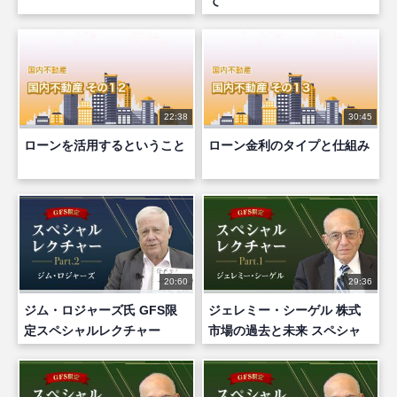
て
22:38
30:45
ローンを活用するということ
ローン金利のタイプと仕組み
20:60
29:36
ジム・ロジャーズ氏 GFS限
ジェレミー・シーゲル 株式
定スペシャルレクチャー
市場の過去と未来 スペシャ
part2
ルレクチャー part1