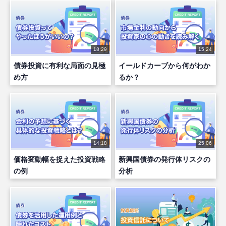
18:29
15:24
債券投資に有利な局面の見極
イールドカーブから何がわか
め方
るか？
14:18
25:06
価格変動幅を捉えた投資戦略
新興国債券の発行体リスクの
の例
分析