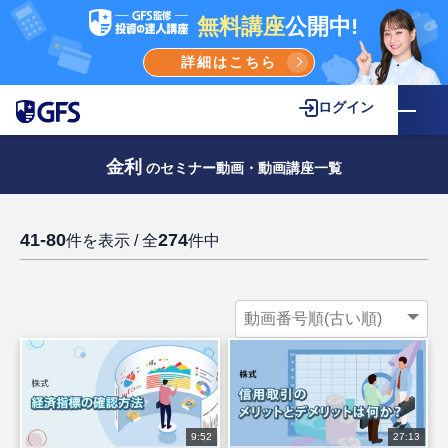
無料講座
公開中!
詳細はこちら
ログイン
金利
のセミナー動画・動画講座一覧
41-80
274
件を表示 / 全
件中
9:52
27:13