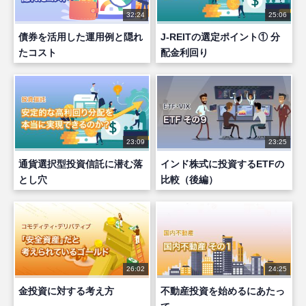
32:24
25:06
債券を活用した運用例と隠れ
J-REITの選定ポイント① 分
たコスト
配金利回り
23:09
23:25
通貨選択型投資信託に潜む落
インド株式に投資するETFの
とし穴
比較（後編）
26:02
24:25
金投資に対する考え方
不動産投資を始めるにあたっ