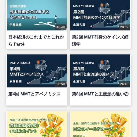
45:49
28:09
日本経済のこれまでとこれか
第2回 MMT前身のケインズ経
ら Part4
済学
28:50
26:48
第4回 MMTとアベノミクス
第8回 MMTと主流派の違い②