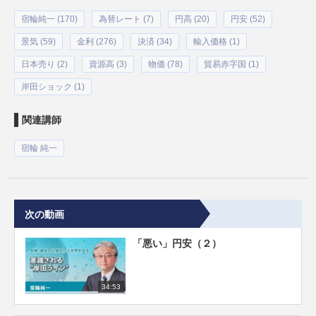
宿輪純一 (170)
為替レート (7)
円高 (20)
円安 (52)
景気 (59)
金利 (276)
決済 (34)
輸入価格 (1)
日本売り (2)
資源高 (3)
物価 (78)
貿易赤字国 (1)
岸田ショック (1)
関連講師
宿輪 純一
次の動画
「悪い」円安（２）
34:53