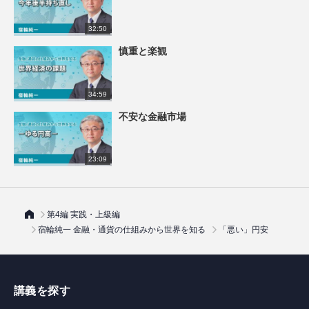
32:50
慎重と楽観
34:59
不安な金融市場
23:09
第4編 実践・上級編
宿輪純一 金融・通貨の仕組みから世界を知る
「悪い」円安
講義を探す