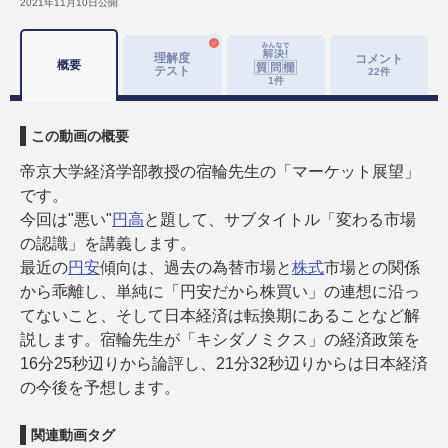
2021年11月10日
公開
理解度
コメント
概要
テスト
22
件
1
件
この動画の概要
帝京大学経済学部教授の宿輪先生の「マーケット展望」
です。
今回は"悪い"
円高
と題して、サブタイトル「変わる市場
の認識」を講義します。
最近の
円安
傾向は、過去の為替市場と
株式
市場との関係
から乖離し、単純に「円安だから株買い」の連想に沿っ
てないこと、そして日本経済は転換期にあることなど解
説します。宿輪先生が「キシダノミクス」の経済政策を
16分25秒辺りから論評し、21分32秒辺りからは日本経済
の今後を予想します。
関連動画タグ