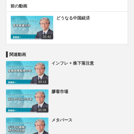
前の動画
どうなる中国経済
31:42
関連動画
インフレ + 株下落注意
33:13
膠着市場
31:06
メタバース