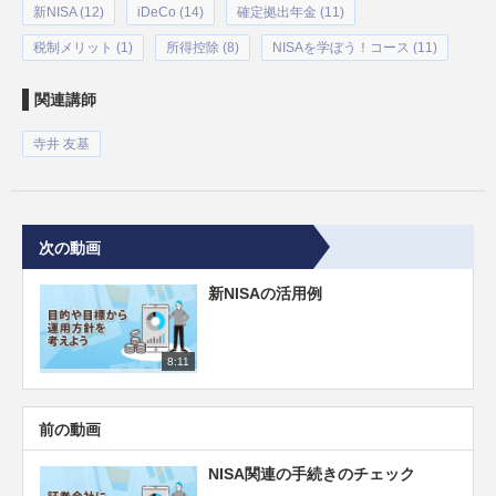
新NISA (12)
iDeCo (14)
確定拠出年金 (11)
税制メリット (1)
所得控除 (8)
NISAを学ぼう！コース (11)
関連講師
寺井 友基
次の動画
新NISAの活用例
8:11
前の動画
NISA関連の手続きのチェック