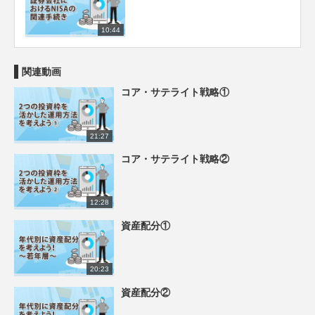
10:44
関連動画
コア・サテライト戦略①
21:27
コア・サテライト戦略②
12:28
資産配分①
20:23
資産配分②