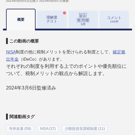
2023年09月01日
公開
2023年09月07日
更新
理解度
コメント
概要
テスト
106
件
9
件
この動画の概要
NISA
制度の他に税制メリットを受けられる制度として、
確定拠
出年金
（iDeCo）があります。
それぞれの制度を利用する上でのポイントや優先順位に
ついて、税制メリットの観点から解説します。
2024年3月6日監修済み
関連動画タグ
寺井友基 (59)
NISA (37)
少額投資非課税制度 (11)