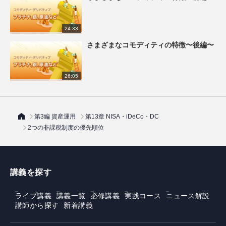
24:33
さまざまなコモディティの特徴〜後編〜
26:05
第3編 資産運用
第13章 NISA・iDeCo・DC
2つの非課税制度の優先順位
講義を探す
ライブ講義
講義一覧
必修講義
実践コース
ニュース解説
講師から探す
新着講義