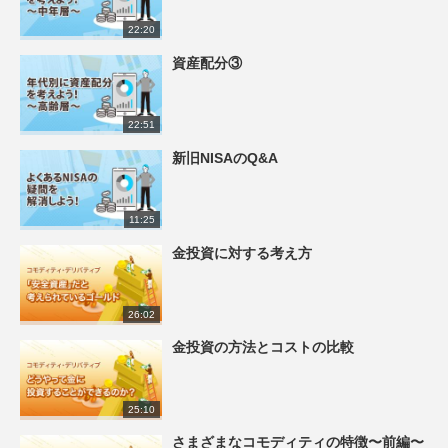
22:20
資産配分③
22:51
新旧NISAのQ&A
11:25
金投資に対する考え方
26:02
金投資の方法とコストの比較
25:10
さまざまなコモディティの特徴〜前編〜