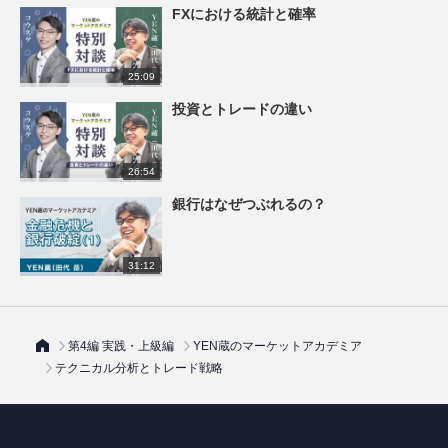
FXにおける統計と確率
25:09
投資とトレードの違い
26:54
銀行はなぜつぶれるの？
31:12
第4編 実践・上級編
YEN蔵のマーケットアカデミア
テクニカル分析とトレード戦略