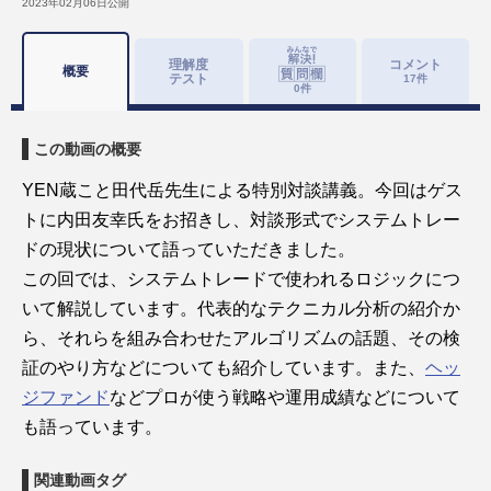
2023年02月06日
公開
理解度
コメント
概要
テスト
17
件
0
件
この動画の概要
YEN蔵こと田代岳先生による特別対談講義。今回はゲス
トに内田友幸氏をお招きし、対談形式でシステムトレー
ドの現状について語っていただきました。
この回では、システムトレードで使われるロジックにつ
いて解説しています。代表的なテクニカル分析の紹介か
ら、それらを組み合わせたアルゴリズムの話題、その検
証のやり方などについても紹介しています。また、
ヘッ
ジファンド
などプロが使う戦略や運用成績などについて
も語っています。
関連動画タグ