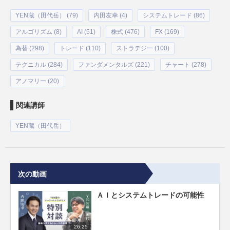
YEN蔵（田代岳） (79)
内田友幸 (4)
システムトレード (86)
アルゴリズム (8)
AI (51)
株式 (476)
FX (169)
為替 (298)
トレード (110)
ストラテジー (100)
テクニカル (284)
ファンダメンタルズ (221)
チャート (278)
アノマリー (20)
関連講師
YEN蔵（田代岳）
次の動画
ＡＩとシステムトレードの可能性
26:25